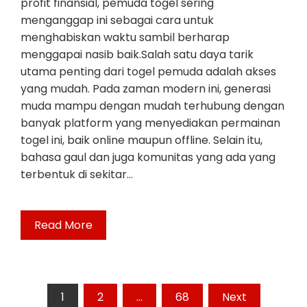
profit finansial, pemuda togel sering
menganggap ini sebagai cara untuk
menghabiskan waktu sambil berharap
menggapai nasib baik.Salah satu daya tarik
utama penting dari togel pemuda adalah akses
yang mudah. Pada zaman modern ini, generasi
muda mampu dengan mudah terhubung dengan
banyak platform yang menyediakan permainan
togel ini, baik online maupun offline. Selain itu,
bahasa gaul dan juga komunitas yang ada yang
terbentuk di sekitar…
Read More
Posts
1
2
…
68
Next