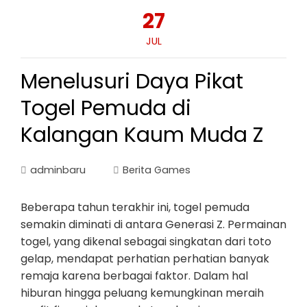
27
JUL
Menelusuri Daya Pikat
Togel Pemuda di
Kalangan Kaum Muda Z
adminbaru
Berita Games
Beberapa tahun terakhir ini, togel pemuda
semakin diminati di antara Generasi Z. Permainan
togel, yang dikenal sebagai singkatan dari toto
gelap, mendapat perhatian perhatian banyak
remaja karena berbagai faktor. Dalam hal
hiburan hingga peluang kemungkinan meraih