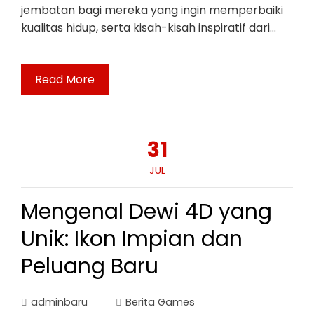
jembatan bagi mereka yang ingin memperbaiki
kualitas hidup, serta kisah-kisah inspiratif dari…
Read More
31
JUL
Mengenal Dewi 4D yang
Unik: Ikon Impian dan
Peluang Baru
adminbaru
Berita Games