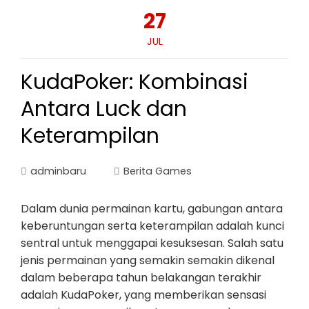
27
JUL
KudaPoker: Kombinasi
Antara Luck dan
Keterampilan
adminbaru
Berita Games
Dalam dunia permainan kartu, gabungan antara
keberuntungan serta keterampilan adalah kunci
sentral untuk menggapai kesuksesan. Salah satu
jenis permainan yang semakin semakin dikenal
dalam beberapa tahun belakangan terakhir
adalah KudaPoker, yang memberikan sensasi