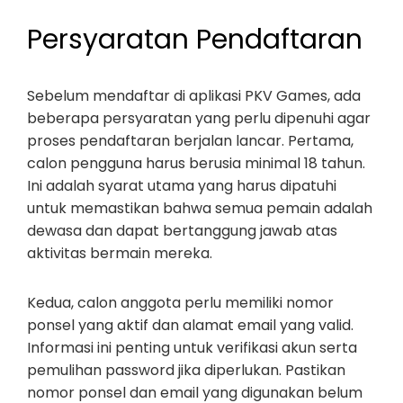
Persyaratan Pendaftaran
Sebelum mendaftar di aplikasi PKV Games, ada
beberapa persyaratan yang perlu dipenuhi agar
proses pendaftaran berjalan lancar. Pertama,
calon pengguna harus berusia minimal 18 tahun.
Ini adalah syarat utama yang harus dipatuhi
untuk memastikan bahwa semua pemain adalah
dewasa dan dapat bertanggung jawab atas
aktivitas bermain mereka.
Kedua, calon anggota perlu memiliki nomor
ponsel yang aktif dan alamat email yang valid.
Informasi ini penting untuk verifikasi akun serta
pemulihan password jika diperlukan. Pastikan
nomor ponsel dan email yang digunakan belum