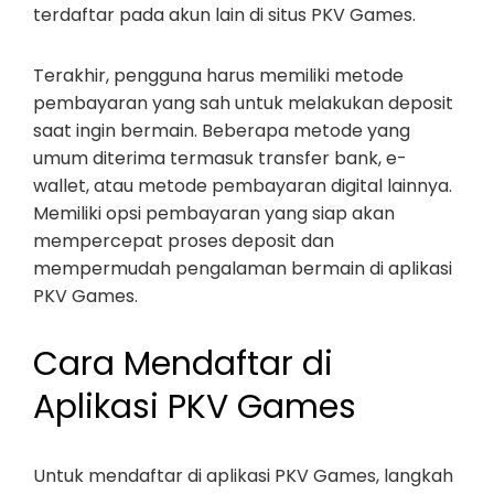
terdaftar pada akun lain di situs PKV Games.
Terakhir, pengguna harus memiliki metode
pembayaran yang sah untuk melakukan deposit
saat ingin bermain. Beberapa metode yang
umum diterima termasuk transfer bank, e-
wallet, atau metode pembayaran digital lainnya.
Memiliki opsi pembayaran yang siap akan
mempercepat proses deposit dan
mempermudah pengalaman bermain di aplikasi
PKV Games.
Cara Mendaftar di
Aplikasi PKV Games
Untuk mendaftar di aplikasi PKV Games, langkah