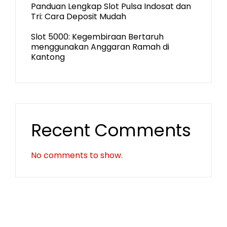
Panduan Lengkap Slot Pulsa Indosat dan
Tri: Cara Deposit Mudah
Slot 5000: Kegembiraan Bertaruh
menggunakan Anggaran Ramah di
Kantong
Recent Comments
No comments to show.