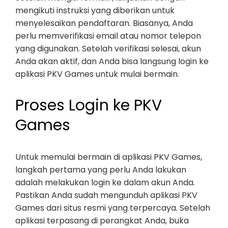
mengikuti instruksi yang diberikan untuk
menyelesaikan pendaftaran. Biasanya, Anda
perlu memverifikasi email atau nomor telepon
yang digunakan. Setelah verifikasi selesai, akun
Anda akan aktif, dan Anda bisa langsung login ke
aplikasi PKV Games untuk mulai bermain.
Proses Login ke PKV
Games
Untuk memulai bermain di aplikasi PKV Games,
langkah pertama yang perlu Anda lakukan
adalah melakukan login ke dalam akun Anda.
Pastikan Anda sudah mengunduh aplikasi PKV
Games dari situs resmi yang terpercaya. Setelah
aplikasi terpasang di perangkat Anda, buka