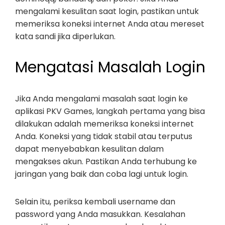
mengalami kesulitan saat login, pastikan untuk
memeriksa koneksi internet Anda atau mereset
kata sandi jika diperlukan.
Mengatasi Masalah Login
Jika Anda mengalami masalah saat login ke
aplikasi PKV Games, langkah pertama yang bisa
dilakukan adalah memeriksa koneksi internet
Anda. Koneksi yang tidak stabil atau terputus
dapat menyebabkan kesulitan dalam
mengakses akun. Pastikan Anda terhubung ke
jaringan yang baik dan coba lagi untuk login.
Selain itu, periksa kembali username dan
password yang Anda masukkan. Kesalahan