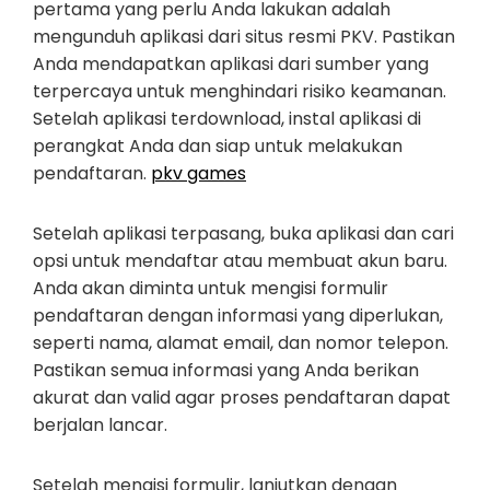
pertama yang perlu Anda lakukan adalah
mengunduh aplikasi dari situs resmi PKV. Pastikan
Anda mendapatkan aplikasi dari sumber yang
terpercaya untuk menghindari risiko keamanan.
Setelah aplikasi terdownload, instal aplikasi di
perangkat Anda dan siap untuk melakukan
pendaftaran.
pkv games
Setelah aplikasi terpasang, buka aplikasi dan cari
opsi untuk mendaftar atau membuat akun baru.
Anda akan diminta untuk mengisi formulir
pendaftaran dengan informasi yang diperlukan,
seperti nama, alamat email, dan nomor telepon.
Pastikan semua informasi yang Anda berikan
akurat dan valid agar proses pendaftaran dapat
berjalan lancar.
Setelah mengisi formulir, lanjutkan dengan