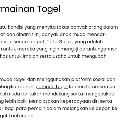
rmainan Togel
atu kondisi yang menyita fokus banyak orang dalam
at dan dinamis ini, banyak anak muda mencari
nsial secara cepat. Toto Gelap, yang adalah
han untuk mereka yang ingin menguji peruntungannya.
i khas untuk impian serta usaha untuk mengubah
uda togel kian menggunakan platform sosial dan
mbagikan saran.
pemuda togel
Komunitas ini semua
rasi muda bertukar mendukung serta mengedukasi
lebih baik. Menciptakan kepercayaan diri serta
tor bagi para pemain dalam melangkah ke depan ke
gat tantangan.