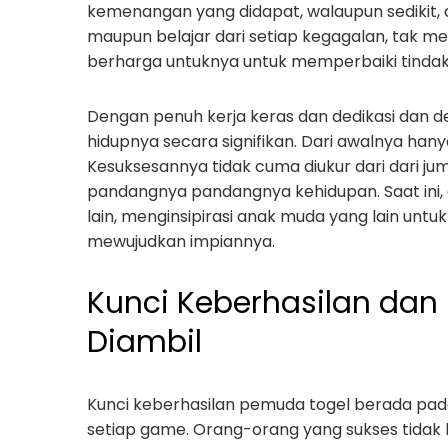
kemenangan yang didapat, walaupun sedikit, a
maupun belajar dari setiap kegagalan, tak men
berharga untuknya untuk memperbaiki tinda
Dengan penuh kerja keras dan dedikasi dan d
hidupnya secara signifikan. Dari awalnya hany
Kesuksesannya tidak cuma diukur dari dari j
pandangnya pandangnya kehidupan. Saat in
lain, menginsipirasi anak muda yang lain untu
mewujudkan impiannya.
Kunci Keberhasilan dan
Diambil
Kunci keberhasilan pemuda togel berada pa
setiap game. Orang-orang yang sukses tida