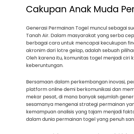
Cakupan Anak Muda Pe
Generasi Permainan Togel muncul sebagai su
Tanah Air. Dalam masyarakat yang serba cep
berbagai cara untuk mencapai kecukupan fina
akronim dari lotre gelap, adalah sebuah pili
Oleh karena itu, komunitas togel menjadi cir
keberuntungan.
Bersamaan dalam perkembangan inovasi, pem
platform online demi berkomunikasi dan me
mekar pesat, di mana banyak sejumlah gene
sesamanya mengenai strategi permainan yang 
kemampuan analisis yang tajam menjadi fak
dalam dunia permainan togel yang penuh san