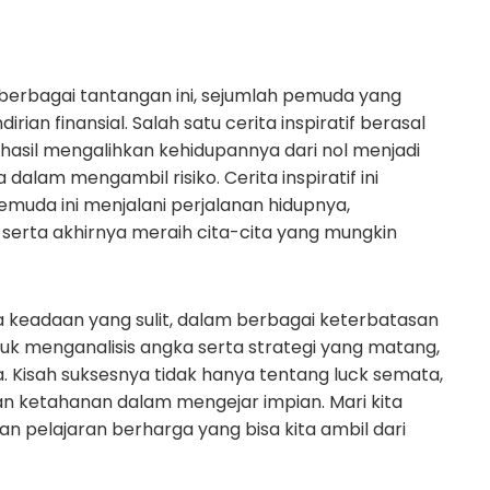
berbagai tantangan ini, sejumlah pemuda yang
an finansial. Salah satu cerita inspiratif berasal
hasil mengalihkan kehidupannya dari nol menjadi
alam mengambil risiko. Cerita inspiratif ini
emuda ini menjalani perjalanan hidupnya,
erta akhirnya meraih cita-cita yang mungkin
 keadaan yang sulit, dalam berbagai keterbatasan
 menganalisis angka serta strategi yang matang,
 Kisah suksesnya tidak hanya tentang luck semata,
an ketahanan dalam mengejar impian. Mari kita
mukan pelajaran berharga yang bisa kita ambil dari