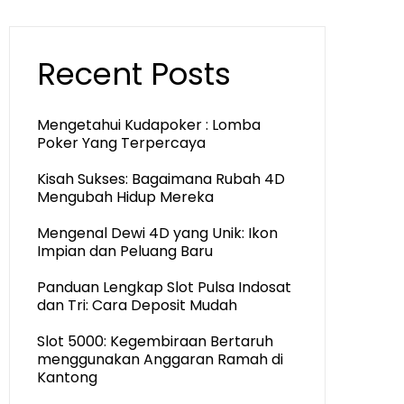
Recent Posts
Mengetahui Kudapoker : Lomba
Poker Yang Terpercaya
Kisah Sukses: Bagaimana Rubah 4D
Mengubah Hidup Mereka
Mengenal Dewi 4D yang Unik: Ikon
Impian dan Peluang Baru
Panduan Lengkap Slot Pulsa Indosat
dan Tri: Cara Deposit Mudah
Slot 5000: Kegembiraan Bertaruh
menggunakan Anggaran Ramah di
Kantong