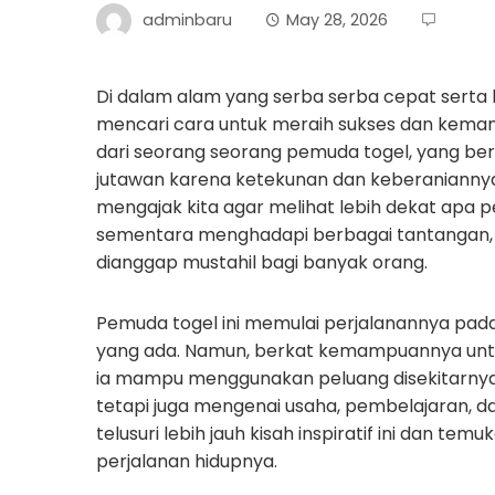
adminbaru
May 28, 2026
Di dalam alam yang serba serba cepat serta 
mencari cara untuk meraih sukses dan kemandiri
dari seorang seorang pemuda togel, yang ber
jutawan karena ketekunan dan keberaniannya d
mengajak kita agar melihat lebih dekat apa p
sementara menghadapi berbagai tantangan, s
dianggap mustahil bagi banyak orang.
Pemuda togel ini memulai perjalanannya pada
yang ada. Namun, berkat kemampuannya untuk
ia mampu menggunakan peluang disekitarnya.
tetapi juga mengenai usaha, pembelajaran, d
telusuri lebih jauh kisah inspiratif ini dan te
perjalanan hidupnya.