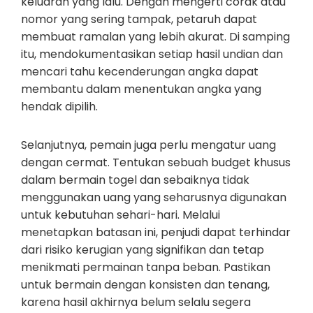
keluaran yang lalu. Dengan mengerti corak atau
nomor yang sering tampak, petaruh dapat
membuat ramalan yang lebih akurat. Di samping
itu, mendokumentasikan setiap hasil undian dan
mencari tahu kecenderungan angka dapat
membantu dalam menentukan angka yang
hendak dipilih.
Selanjutnya, pemain juga perlu mengatur uang
dengan cermat. Tentukan sebuah budget khusus
dalam bermain togel dan sebaiknya tidak
menggunakan uang yang seharusnya digunakan
untuk kebutuhan sehari-hari. Melalui
menetapkan batasan ini, penjudi dapat terhindar
dari risiko kerugian yang signifikan dan tetap
menikmati permainan tanpa beban. Pastikan
untuk bermain dengan konsisten dan tenang,
karena hasil akhirnya belum selalu segera