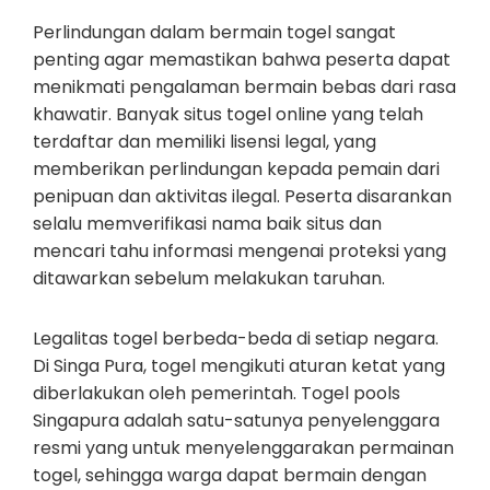
Perlindungan dalam bermain togel sangat
penting agar memastikan bahwa peserta dapat
menikmati pengalaman bermain bebas dari rasa
khawatir. Banyak situs togel online yang telah
terdaftar dan memiliki lisensi legal, yang
memberikan perlindungan kepada pemain dari
penipuan dan aktivitas ilegal. Peserta disarankan
selalu memverifikasi nama baik situs dan
mencari tahu informasi mengenai proteksi yang
ditawarkan sebelum melakukan taruhan.
Legalitas togel berbeda-beda di setiap negara.
Di Singa Pura, togel mengikuti aturan ketat yang
diberlakukan oleh pemerintah. Togel pools
Singapura adalah satu-satunya penyelenggara
resmi yang untuk menyelenggarakan permainan
togel, sehingga warga dapat bermain dengan