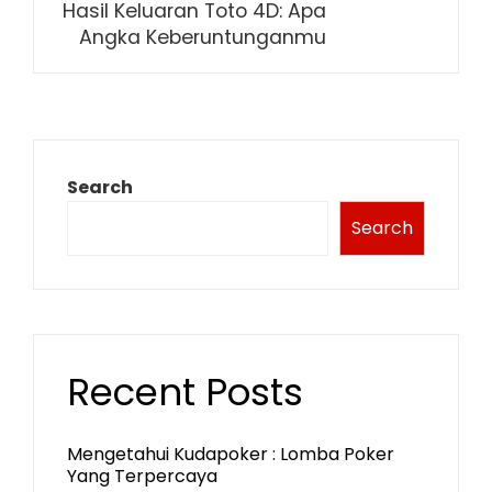
Hasil Keluaran Toto 4D: Apa
Angka Keberuntunganmu
Search
Search
Recent Posts
Mengetahui Kudapoker : Lomba Poker
Yang Terpercaya