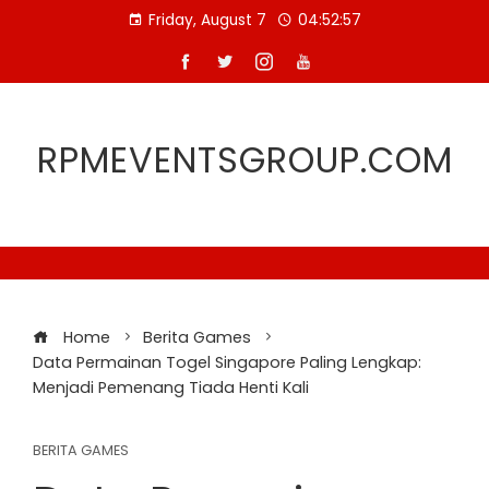
Skip
Friday, August 7
04:52:57
to
content
RPMEVENTSGROUP.COM
Home
Berita Games
Data Permainan Togel Singapore Paling Lengkap:
Menjadi Pemenang Tiada Henti Kali
BERITA GAMES