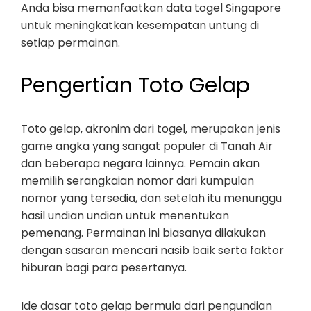
Anda bisa memanfaatkan data togel Singapore
untuk meningkatkan kesempatan untung di
setiap permainan.
Pengertian Toto Gelap
Toto gelap, akronim dari togel, merupakan jenis
game angka yang sangat populer di Tanah Air
dan beberapa negara lainnya. Pemain akan
memilih serangkaian nomor dari kumpulan
nomor yang tersedia, dan setelah itu menunggu
hasil undian undian untuk menentukan
pemenang. Permainan ini biasanya dilakukan
dengan sasaran mencari nasib baik serta faktor
hiburan bagi para pesertanya.
Ide dasar toto gelap bermula dari pengundian