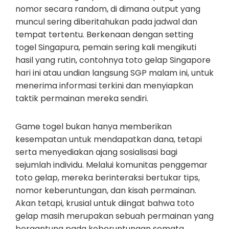
nomor secara random, di dimana output yang
muncul sering diberitahukan pada jadwal dan
tempat tertentu. Berkenaan dengan setting
togel Singapura, pemain sering kali mengikuti
hasil yang rutin, contohnya toto gelap Singapore
hari ini atau undian langsung SGP malam ini, untuk
menerima informasi terkini dan menyiapkan
taktik permainan mereka sendiri.
Game togel bukan hanya memberikan
kesempatan untuk mendapatkan dana, tetapi
serta menyediakan ajang sosialisasi bagi
sejumlah individu. Melalui komunitas penggemar
toto gelap, mereka berinteraksi bertukar tips,
nomor keberuntungan, dan kisah permainan.
Akan tetapi, krusial untuk diingat bahwa toto
gelap masih merupakan sebuah permainan yang
bergantung pada keberuntungan semata.