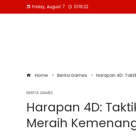
Skip
Friday, August 7
01:19:22
to
content
Home
Berita Games
Harapan 4D: Takt
BERITA GAMES
Harapan 4D: Takti
Meraih Kemenang