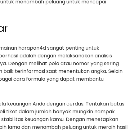
, untuk menambah peluang untuk mencapai
ar
mainan harapan4d sangat penting untuk
erhasil adalah dengan melaksanakan analisis
a. Dengan melihat pola atau nomor yang sering
ih baik terinformasi saat menentukan angka. Selain
erbagai cara formula yang dapat membantu
gelola keuangan Anda dengan cerdas. Tentukan batas
beli tiket dalam jumlah banyak mungkin nampak
 stabilitas keuangan kamu. Dengan menetapkan
 lebih lama dan menambah peluang untuk meraih hasil