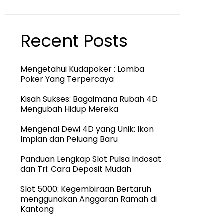
Recent Posts
Mengetahui Kudapoker : Lomba
Poker Yang Terpercaya
Kisah Sukses: Bagaimana Rubah 4D
Mengubah Hidup Mereka
Mengenal Dewi 4D yang Unik: Ikon
Impian dan Peluang Baru
Panduan Lengkap Slot Pulsa Indosat
dan Tri: Cara Deposit Mudah
Slot 5000: Kegembiraan Bertaruh
menggunakan Anggaran Ramah di
Kantong