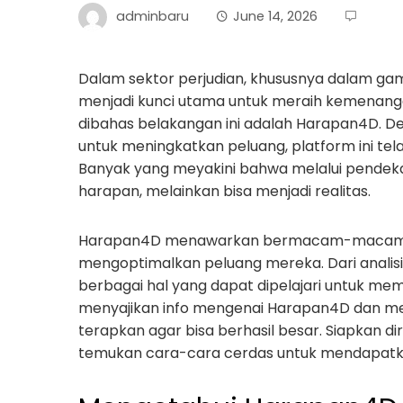
adminbaru
June 14, 2026
Dalam sektor perjudian, khususnya dalam game
menjadi kunci utama untuk meraih kemenangan
dibahas belakangan ini adalah Harapan4D. D
untuk meningkatkan peluang, platform ini tel
Banyak yang meyakini bahwa melalui pendeka
harapan, melainkan bisa menjadi realitas.
Harapan4D menawarkan bermacam-macam 
mengoptimalkan peluang mereka. Dari analisi
berbagai hal yang dapat dipelajari untuk memp
menyajikan info mengenai Harapan4D dan meny
terapkan agar bisa berhasil besar. Siapkan 
temukan cara-cara cerdas untuk mendapatka