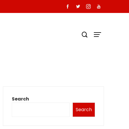
Search
Search