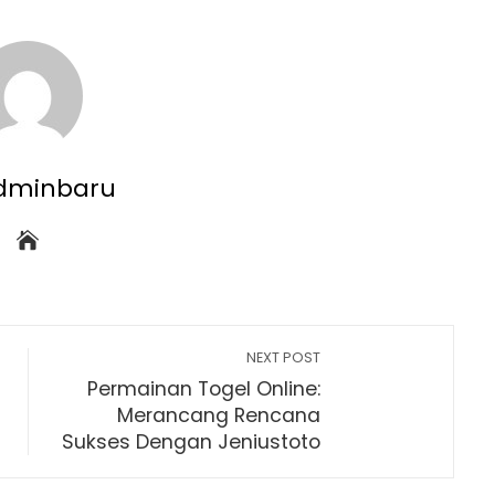
dminbaru
NEXT POST
Permainan Togel Online:
Merancang Rencana
Sukses Dengan Jeniustoto