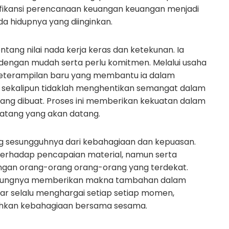
nifikansi perencanaan keuangan keuangan menjadi
 hidupnya yang diinginkan.
entang nilai nada kerja keras dan ketekunan. Ia
dengan mudah serta perlu komitmen. Melalui usaha
eterampilan baru yang membantu ia dalam
 sekalipun tidaklah menghentikan semangat dalam
 yang dibuat. Proses ini memberikan kekuatan dalam
atang yang akan datang.
 sesungguhnya dari kebahagiaan dan kepuasan.
 terhadap pencapaian material, namun serta
an orang-orang orang-orang yang terdekat.
ukungnya memberikan makna tambahan dalam
ar selalu menghargai setiap setiap momen,
ahkan kebahagiaan bersama sesama.