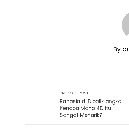
By a
PREVIOUS POST
Rahasia di Dibalik angka:
Kenapa Maha 4D itu
Sangat Menarik?