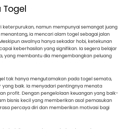
 Togel
ri keterpurukan, namun mempunyai semangat juang
 menantang, ia mencari alam togel sebagai jalan
eskipun awalnya hanya sekadar hobi, ketekunan
ai keberhasilan yang signifikan. Ia segera belajar
la, yang membantu dia mengembangkan peluang
ogel tak hanya mengutamakan pada togel semata,
 yang baik. Ia menyadari pentingnya menata
n profit. Dengan pengelolaan keuangan yang baik-
am bisnis kecil yang memberikan asal pemasukan
asa percaya diri dan memberikan motivasi bagi