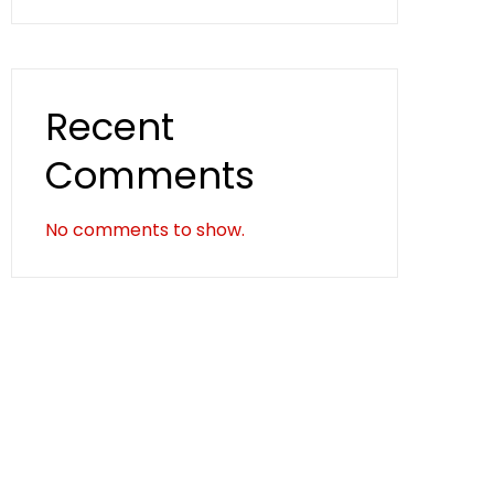
Recent
Comments
No comments to show.