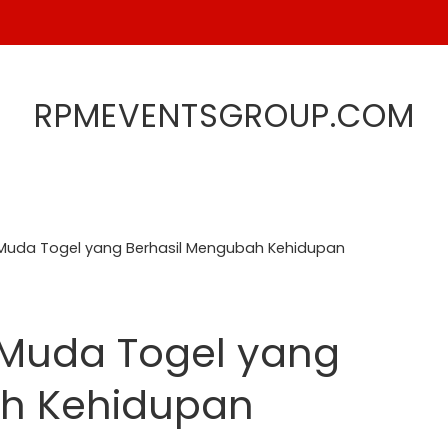
RPMEVENTSGROUP.COM
i Muda Togel yang Berhasil Mengubah Kehidupan
i Muda Togel yang
ah Kehidupan