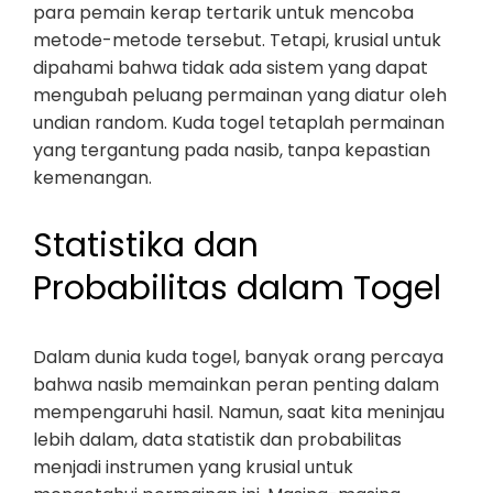
para pemain kerap tertarik untuk mencoba
metode-metode tersebut. Tetapi, krusial untuk
dipahami bahwa tidak ada sistem yang dapat
mengubah peluang permainan yang diatur oleh
undian random. Kuda togel tetaplah permainan
yang tergantung pada nasib, tanpa kepastian
kemenangan.
Statistika dan
Probabilitas dalam Togel
Dalam dunia kuda togel, banyak orang percaya
bahwa nasib memainkan peran penting dalam
mempengaruhi hasil. Namun, saat kita meninjau
lebih dalam, data statistik dan probabilitas
menjadi instrumen yang krusial untuk