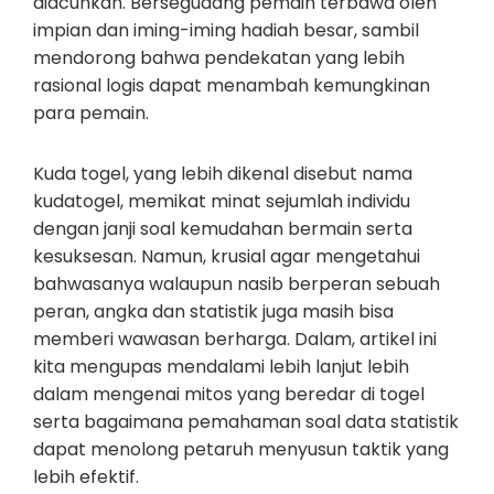
diacuhkan. Bersegudang pemain terbawa oleh
impian dan iming-iming hadiah besar, sambil
mendorong bahwa pendekatan yang lebih
rasional logis dapat menambah kemungkinan
para pemain.
Kuda togel, yang lebih dikenal disebut nama
kudatogel, memikat minat sejumlah individu
dengan janji soal kemudahan bermain serta
kesuksesan. Namun, krusial agar mengetahui
bahwasanya walaupun nasib berperan sebuah
peran, angka dan statistik juga masih bisa
memberi wawasan berharga. Dalam, artikel ini
kita mengupas mendalami lebih lanjut lebih
dalam mengenai mitos yang beredar di togel
serta bagaimana pemahaman soal data statistik
dapat menolong petaruh menyusun taktik yang
lebih efektif.