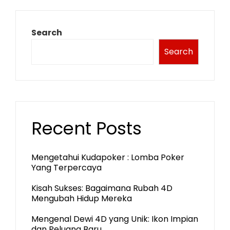
Search
Search
Recent Posts
Mengetahui Kudapoker : Lomba Poker
Yang Terpercaya
Kisah Sukses: Bagaimana Rubah 4D
Mengubah Hidup Mereka
Mengenal Dewi 4D yang Unik: Ikon Impian
dan Peluang Baru