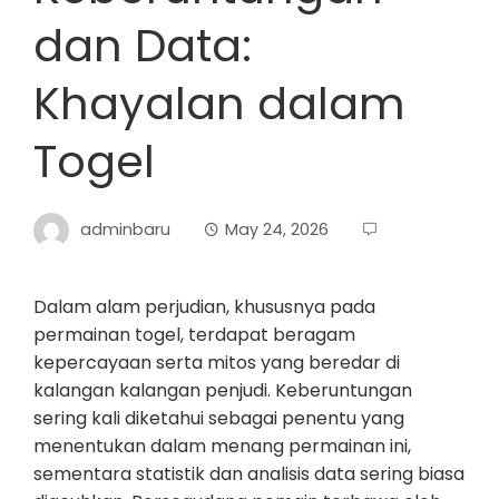
dan Data:
Khayalan dalam
Togel
adminbaru
May 24, 2026
Dalam alam perjudian, khususnya pada
permainan togel, terdapat beragam
kepercayaan serta mitos yang beredar di
kalangan kalangan penjudi. Keberuntungan
sering kali diketahui sebagai penentu yang
menentukan dalam menang permainan ini,
sementara statistik dan analisis data sering biasa