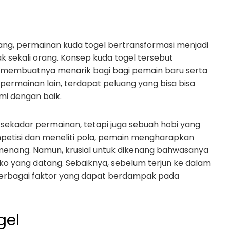
ang, permainan kuda togel bertransformasi menjadi
k sekali orang. Konsep kuda togel tersebut
g membuatnya menarik bagi bagi pemain baru serta
s permainan lain, terdapat peluang yang bisa bisa
i dengan baik.
 sekadar permainan, tetapi juga sebuah hobi yang
etisi dan meneliti pola, pemain mengharapkan
enang. Namun, krusial untuk dikenang bahwasanya
iko yang datang. Sebaiknya, sebelum terjun ke dalam
berbagai faktor yang dapat berdampak pada
gel