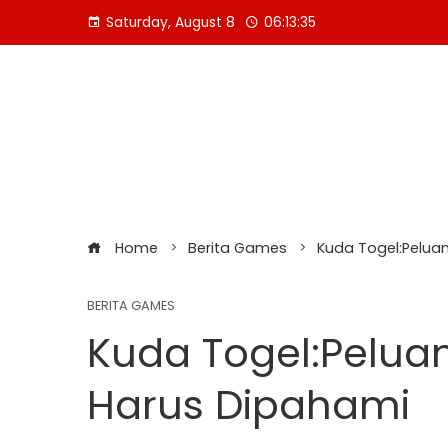
Skip
Saturday, August 8
06:13:35
to
content
Home
Berita Games
Kuda Togel:Pelua
BERITA GAMES
Kuda Togel:Pelu
Harus Dipahami