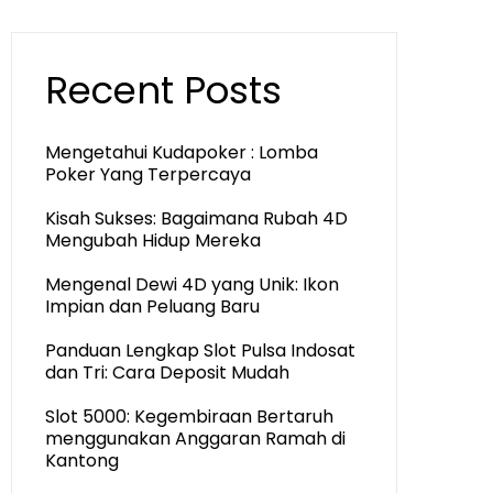
Recent Posts
Mengetahui Kudapoker : Lomba
Poker Yang Terpercaya
Kisah Sukses: Bagaimana Rubah 4D
Mengubah Hidup Mereka
Mengenal Dewi 4D yang Unik: Ikon
Impian dan Peluang Baru
Panduan Lengkap Slot Pulsa Indosat
dan Tri: Cara Deposit Mudah
Slot 5000: Kegembiraan Bertaruh
menggunakan Anggaran Ramah di
Kantong