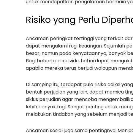
untuk mendapatkan pengalaman bermain yan
Risiko yang Perlu Diperh
Ancaman peringkat tertinggi yang terkait d
dapat mengalami rugi keuangan. Sejumlah pe
besar, namun pada kenyataannya, banyak bes
Bagi beberapa individu, hal ini dapat menga
apabila mereka terus berjudi walaupun menda
Di samping itu, terdapat pula risiko adiksi yan
bentuk perjudian yang lain, dapat memicu ting
siklus perjudian agar mencoba mengembalikan
lebih banyak rugi. Sangat penting untuk men
melakukan tindakan yang sebelum menjadi tel
Ancaman sosial juga sama pentingnya. Menjad