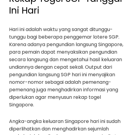
Ini Hari
Hari ini adalah waktu yang sangat ditunggu-
tunggu bagi beberapa penggemar lotere SGP.
Karena adanya pengundian langsung Singapore,
para pemain dapat menyaksikan pengundian
secara langsung dan mengetahui hasil keluaran
undiannya dengan cepat sekali. Output dari
pengundian langsung SGP hari ini menyajikan
nomor-nomor sebagai adalah pemenang-
pemenang juga menghadirkan informasi yang
diperlukan agar menyusun rekap togel
Singapore.
Angka-angka keluaran Singapore hari ini sudah
diperlihatkan dan menghadirkan sejumlah