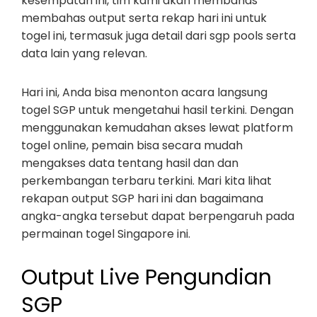
kesempatan ini, tim kami akan membahas
membahas output serta rekap hari ini untuk
togel ini, termasuk juga detail dari sgp pools serta
data lain yang relevan.
Hari ini, Anda bisa menonton acara langsung
togel SGP untuk mengetahui hasil terkini. Dengan
menggunakan kemudahan akses lewat platform
togel online, pemain bisa secara mudah
mengakses data tentang hasil dan dan
perkembangan terbaru terkini. Mari kita lihat
rekapan output SGP hari ini dan bagaimana
angka-angka tersebut dapat berpengaruh pada
permainan togel Singapore ini.
Output Live Pengundian
SGP