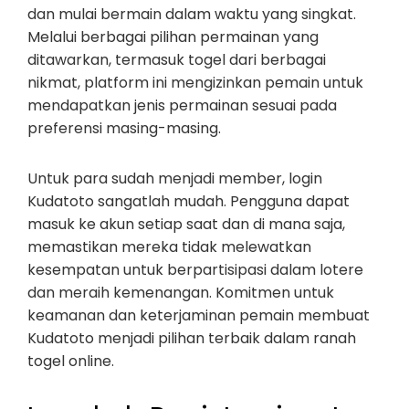
dan mulai bermain dalam waktu yang singkat.
Melalui berbagai pilihan permainan yang
ditawarkan, termasuk togel dari berbagai
nikmat, platform ini mengizinkan pemain untuk
mendapatkan jenis permainan sesuai pada
preferensi masing-masing.
Untuk para sudah menjadi member, login
Kudatoto sangatlah mudah. Pengguna dapat
masuk ke akun setiap saat dan di mana saja,
memastikan mereka tidak melewatkan
kesempatan untuk berpartisipasi dalam lotere
dan meraih kemenangan. Komitmen untuk
keamanan dan keterjaminan pemain membuat
Kudatoto menjadi pilihan terbaik dalam ranah
togel online.