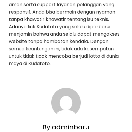
aman serta support layanan pelanggan yang
responsif, Anda bisa bermain dengan nyaman
tanpa khawatir khawatir tentang isu teknis.
Adanya link Kudatoto yang selalu diperbarui
menjamin bahwa anda selalu dapat mengakses
website tanpa hambatan kendala. Dengan
semua keuntungan ini, tidak ada kesempatan
untuk tidak tidak mencoba berjudi lotto di dunia
maya di Kudatoto.
By adminbaru