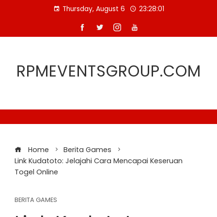
Skip
Thursday, August 6
23:28:01
to
content
RPMEVENTSGROUP.COM
Home
Berita Games
Link Kudatoto: Jelajahi Cara Mencapai Keseruan
Togel Online
BERITA GAMES