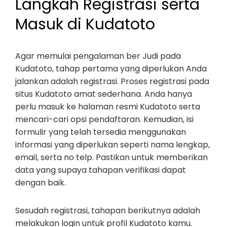
Langkah Registrasi serta
Masuk di Kudatoto
Agar memulai pengalaman ber Judi pada
Kudatoto, tahap pertama yang diperlukan Anda
jalankan adalah registrasi. Proses registrasi pada
situs Kudatoto amat sederhana. Anda hanya
perlu masuk ke halaman resmi Kudatoto serta
mencari-cari opsi pendaftaran. Kemudian, isi
formulir yang telah tersedia menggunakan
informasi yang diperlukan seperti nama lengkap,
email, serta no telp. Pastikan untuk memberikan
data yang supaya tahapan verifikasi dapat
dengan baik.
Sesudah registrasi, tahapan berikutnya adalah
melakukan login untuk profil Kudatoto kamu.