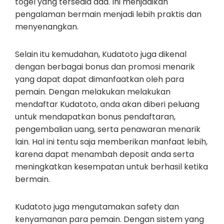
togel yang tersedia ada. Ini menjadikan
pengalaman bermain menjadi lebih praktis dan
menyenangkan.
Selain itu kemudahan, Kudatoto juga dikenal
dengan berbagai bonus dan promosi menarik
yang dapat dapat dimanfaatkan oleh para
pemain. Dengan melakukan melakukan
mendaftar Kudatoto, anda akan diberi peluang
untuk mendapatkan bonus pendaftaran,
pengembalian uang, serta penawaran menarik
lain. Hal ini tentu saja memberikan manfaat lebih,
karena dapat menambah deposit anda serta
meningkatkan kesempatan untuk berhasil ketika
bermain.
Kudatoto juga mengutamakan safety dan
kenyamanan para pemain. Dengan sistem yang