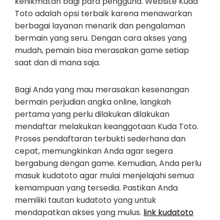
kenikmatan bagi para pengguna. Website Kuda
Toto adalah opsi terbaik karena menawarkan
berbagai layanan menarik dan pengalaman
bermain yang seru. Dengan cara akses yang
mudah, pemain bisa merasakan game setiap
saat dan di mana saja.
Bagi Anda yang mau merasakan kesenangan
bermain perjudian angka online, langkah
pertama yang perlu dilakukan dilakukan
mendaftar melakukan keanggotaan Kuda Toto.
Proses pendaftaran terbukti sederhana dan
cepat, memungkinkan Anda agar segera
bergabung dengan game. Kemudian, Anda perlu
masuk kudatoto agar mulai menjelajahi semua
kemampuan yang tersedia. Pastikan Anda
memiliki tautan kudatoto yang untuk
mendapatkan akses yang mulus.
link kudatoto