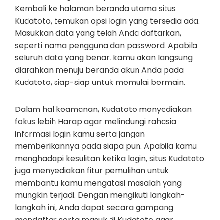
Kembali ke halaman beranda utama situs
Kudatoto, temukan opsi login yang tersedia ada.
Masukkan data yang telah Anda daftarkan,
seperti nama pengguna dan password. Apabila
seluruh data yang benar, kamu akan langsung
diarahkan menuju beranda akun Anda pada
Kudatoto, siap-siap untuk memulai bermain.
Dalam hal keamanan, Kudatoto menyediakan
fokus lebih Harap agar melindungi rahasia
informasi login kamu serta jangan
memberikannya pada siapa pun. Apabila kamu
menghadapi kesulitan ketika login, situs Kudatoto
juga menyediakan fitur pemulihan untuk
membantu kamu mengatasi masalah yang
mungkin terjadi. Dengan mengikuti langkah-
langkah ini, Anda dapat secara gampang
mendaftar serta masuk di Kudatoto agar