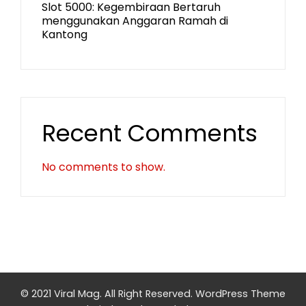
Slot 5000: Kegembiraan Bertaruh
menggunakan Anggaran Ramah di
Kantong
Recent Comments
No comments to show.
© 2021 Viral Mag. All Right Reserved.
WordPress Theme