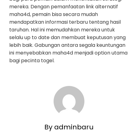
mereka. Dengan pemanfaatan link alternatif
maha4d, pemain bisa secara mudah
mendapatkan informasi terbaru tentang hasil
taruhan. Hal ini memudahkan mereka untuk
selalu up to date dan membuat keputusan yang
lebih baik. Gabungan antara segala keuntungan
ini menyebabkan maha4d menjadi option utama
bagi pecinta togel.
By adminbaru