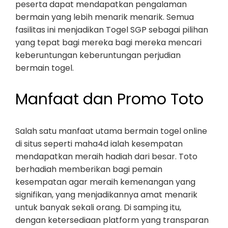
peserta dapat mendapatkan pengalaman
bermain yang lebih menarik menarik. Semua
fasilitas ini menjadikan Togel SGP sebagai pilihan
yang tepat bagi mereka bagi mereka mencari
keberuntungan keberuntungan perjudian
bermain togel.
Manfaat dan Promo Toto
Salah satu manfaat utama bermain togel online
di situs seperti maha4d ialah kesempatan
mendapatkan meraih hadiah dari besar. Toto
berhadiah memberikan bagi pemain
kesempatan agar meraih kemenangan yang
signifikan, yang menjadikannya amat menarik
untuk banyak sekali orang. Di samping itu,
dengan ketersediaan platform yang transparan