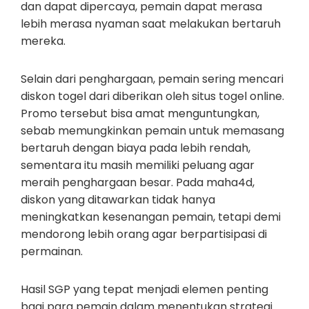
dan dapat dipercaya, pemain dapat merasa
lebih merasa nyaman saat melakukan bertaruh
mereka.
Selain dari penghargaan, pemain sering mencari
diskon togel dari diberikan oleh situs togel online.
Promo tersebut bisa amat menguntungkan,
sebab memungkinkan pemain untuk memasang
bertaruh dengan biaya pada lebih rendah,
sementara itu masih memiliki peluang agar
meraih penghargaan besar. Pada maha4d,
diskon yang ditawarkan tidak hanya
meningkatkan kesenangan pemain, tetapi demi
mendorong lebih orang agar berpartisipasi di
permainan.
Hasil SGP yang tepat menjadi elemen penting
bagi para pemain dalam menentukan strategi