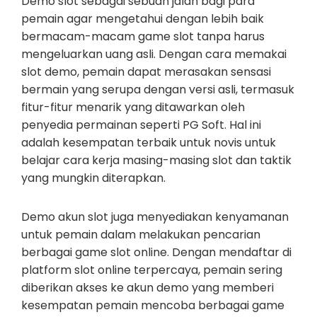
Demo slot sebagai sebuah jalan bagi para
pemain agar mengetahui dengan lebih baik
bermacam-macam game slot tanpa harus
mengeluarkan uang asli. Dengan cara memakai
slot demo, pemain dapat merasakan sensasi
bermain yang serupa dengan versi asli, termasuk
fitur-fitur menarik yang ditawarkan oleh
penyedia permainan seperti PG Soft. Hal ini
adalah kesempatan terbaik untuk novis untuk
belajar cara kerja masing-masing slot dan taktik
yang mungkin diterapkan.
Demo akun slot juga menyediakan kenyamanan
untuk pemain dalam melakukan pencarian
berbagai game slot online. Dengan mendaftar di
platform slot online terpercaya, pemain sering
diberikan akses ke akun demo yang memberi
kesempatan pemain mencoba berbagai game