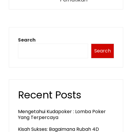
Search
Search
Recent Posts
Mengetahui Kudapoker : Lomba Poker
Yang Terpercaya
Kisah Sukses: Bagaimana Rubah 4D