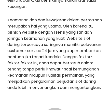
elektrik dan QRIS demi kenyamanan transaksi
keuangan.
Keamanan dan dan kewajaran dalam permainan
merupakan hal yang utama. Oleh karena itu,
pilihlah website dengan lisensi yang sah dan
jaringan keamanan yang kuat. Website slot
daring terpercaya seringnya memiliki pelayanan
customer service 24 jam yang siap memberikan
bantuan jika terjadi kendala. Dengan faktor-
faktor faktor ini, anda dapat bertaruh dalam
tenang tanpa perlu khawatir soal kemungkinan
keamanan maupun kualitas permainan, yang
menjadikan pengalaman perjudian slot daring
anda lebih menyenangkan dan menguntungkan.