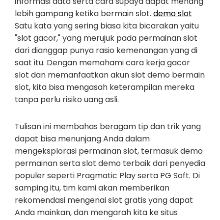
informasi data serta cara supaya dapat menang
lebih gampang ketika bermain slot.
demo slot
Satu kata yang sering biasa kita bicarakan yaitu
"slot gacor," yang merujuk pada permainan slot
dari dianggap punya rasio kemenangan yang di
saat itu. Dengan memahami cara kerja gacor
slot dan memanfaatkan akun slot demo bermain
slot, kita bisa mengasah keterampilan mereka
tanpa perlu risiko uang asli.
Tulisan ini membahas beragam tip dan trik yang
dapat bisa menunjang Anda dalam
mengeksplorasi permainan slot, termasuk demo
permainan serta slot demo terbaik dari penyedia
populer seperti Pragmatic Play serta PG Soft. Di
samping itu, tim kami akan memberikan
rekomendasi mengenai slot gratis yang dapat
Anda mainkan, dan mengarah kita ke situs