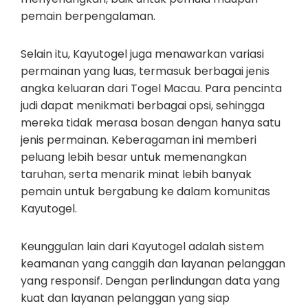
pemain berpengalaman.
Selain itu, Kayutogel juga menawarkan variasi
permainan yang luas, termasuk berbagai jenis
angka keluaran dari Togel Macau. Para pencinta
judi dapat menikmati berbagai opsi, sehingga
mereka tidak merasa bosan dengan hanya satu
jenis permainan. Keberagaman ini memberi
peluang lebih besar untuk memenangkan
taruhan, serta menarik minat lebih banyak
pemain untuk bergabung ke dalam komunitas
Kayutogel.
Keunggulan lain dari Kayutogel adalah sistem
keamanan yang canggih dan layanan pelanggan
yang responsif. Dengan perlindungan data yang
kuat dan layanan pelanggan yang siap