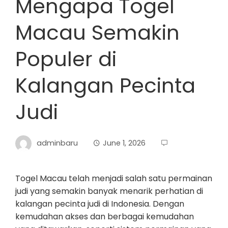
Mengapa Togel
Macau Semakin
Populer di
Kalangan Pecinta
Judi
adminbaru
June 1, 2026
Togel Macau telah menjadi salah satu permainan
judi yang semakin banyak menarik perhatian di
kalangan pecinta judi di Indonesia. Dengan
kemudahan akses dan berbagai kemudahan