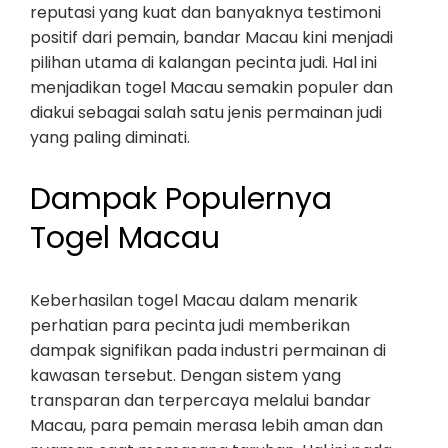
reputasi yang kuat dan banyaknya testimoni
positif dari pemain, bandar Macau kini menjadi
pilihan utama di kalangan pecinta judi. Hal ini
menjadikan togel Macau semakin populer dan
diakui sebagai salah satu jenis permainan judi
yang paling diminati.
Dampak Populernya
Togel Macau
Keberhasilan togel Macau dalam menarik
perhatian para pecinta judi memberikan
dampak signifikan pada industri permainan di
kawasan tersebut. Dengan sistem yang
transparan dan terpercaya melalui bandar
Macau, para pemain merasa lebih aman dan