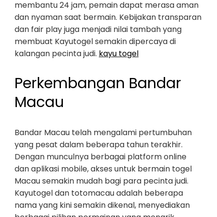
membantu 24 jam, pemain dapat merasa aman
dan nyaman saat bermain. Kebijakan transparan
dan fair play juga menjadi nilai tambah yang
membuat Kayutogel semakin dipercaya di
kalangan pecinta judi.
kayu togel
Perkembangan Bandar
Macau
Bandar Macau telah mengalami pertumbuhan
yang pesat dalam beberapa tahun terakhir.
Dengan munculnya berbagai platform online
dan aplikasi mobile, akses untuk bermain togel
Macau semakin mudah bagi para pecinta judi.
Kayutogel dan totomacau adalah beberapa
nama yang kini semakin dikenal, menyediakan