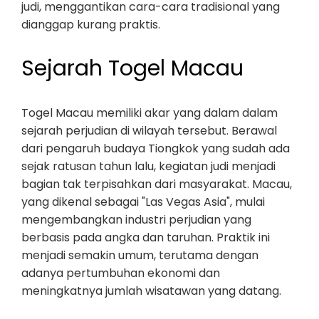
judi, menggantikan cara-cara tradisional yang
dianggap kurang praktis.
Sejarah Togel Macau
Togel Macau memiliki akar yang dalam dalam
sejarah perjudian di wilayah tersebut. Berawal
dari pengaruh budaya Tiongkok yang sudah ada
sejak ratusan tahun lalu, kegiatan judi menjadi
bagian tak terpisahkan dari masyarakat. Macau,
yang dikenal sebagai "Las Vegas Asia", mulai
mengembangkan industri perjudian yang
berbasis pada angka dan taruhan. Praktik ini
menjadi semakin umum, terutama dengan
adanya pertumbuhan ekonomi dan
meningkatnya jumlah wisatawan yang datang.