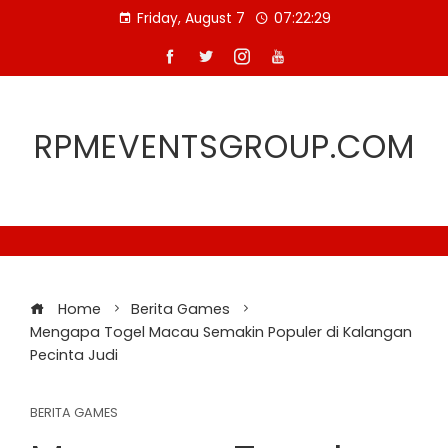
Skip
Friday, August 7
07:22:29
to
content
RPMEVENTSGROUP.COM
Home
Berita Games
Mengapa Togel Macau Semakin Populer di Kalangan
Pecinta Judi
BERITA GAMES