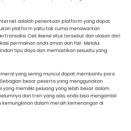
 internet adalah penentuan platform yang dapat
ntukan platform yaitu tak cuma menawarkan
ansaksi. Cek lisensi situs tersebut dan ulasan dari
asi permainan anda aman dan fair. Melalui
indari tipu daya dan memastikan sesuatu yang
 numeral yang sering muncul dapat membantu para
. Sebagian besar peserta yang menggunakan
yang memiliki peluang yang lebih besar dalam
belumnya dan tren yang ada, anda bisa mengambil
kan kemungkinan dalam meraih kemenangan di