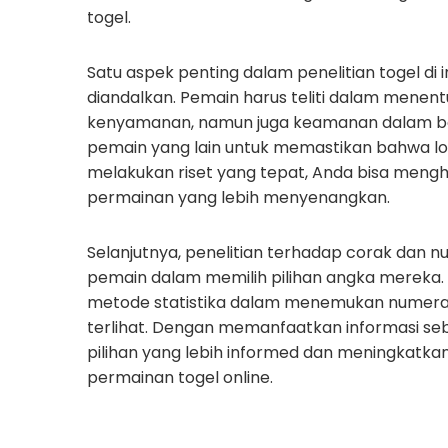
togel.
Satu aspek penting dalam penelitian togel di
diandalkan. Pemain harus teliti dalam mene
kenyamanan, namun juga keamanan dalam bertr
pemain yang lain untuk memastikan bahwa lok
melakukan riset yang tepat, Anda bisa mengh
permainan yang lebih menyenangkan.
Selanjutnya, penelitian terhadap corak dan
pemain dalam memilih pilihan angka mereka
metode statistika dalam menemukan numeral 
terlihat. Dengan memanfaatkan informasi se
pilihan yang lebih informed dan meningkat
permainan togel online.