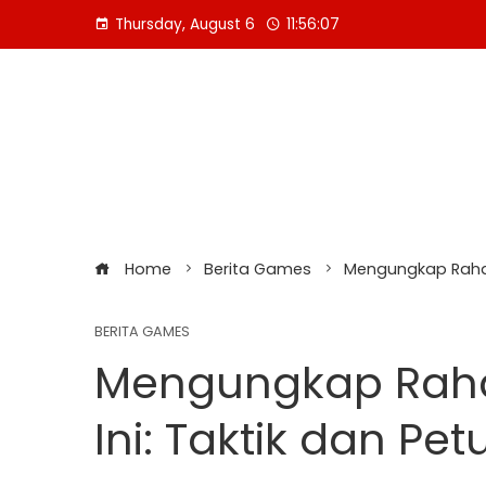
Skip
Thursday, August 6
11:56:07
to
content
Home
Berita Games
Mengungkap Rahasi
BERITA GAMES
Mengungkap Rahas
Ini: Taktik dan Pe