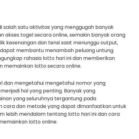
i salah satu aktivitas yang menggugah banyak
n akses togel secara online, semakin banyak orang
balik kesenangan dan tensi saat menunggu output,
ng dapat membantu menambah peluang untung.
gungkap rahasia lotto hari ini dan memberikan
m memainkan lotto secara online.
gel dan mengetahui mengetahui nomor yang
menjadi hal yang penting. Banyak yang
nan yang seluruhnya tergantung pada
m cara dan metode yang dapat dimanfaatkan untuk
m lebih mendalam tentang lotto hari ini dan cara
memainkan lotto online.