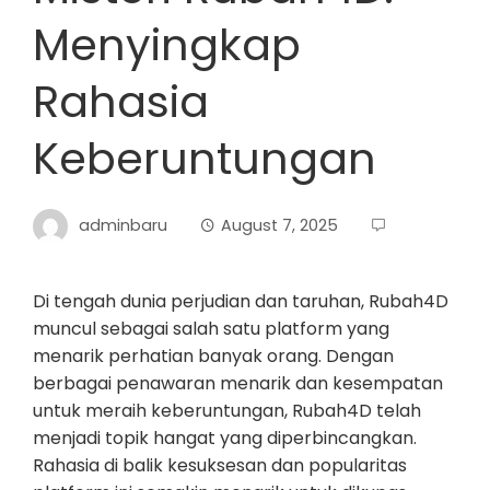
Menyingkap
Rahasia
Keberuntungan
adminbaru
August 7, 2025
Di tengah dunia perjudian dan taruhan, Rubah4D
muncul sebagai salah satu platform yang
menarik perhatian banyak orang. Dengan
berbagai penawaran menarik dan kesempatan
untuk meraih keberuntungan, Rubah4D telah
menjadi topik hangat yang diperbincangkan.
Rahasia di balik kesuksesan dan popularitas