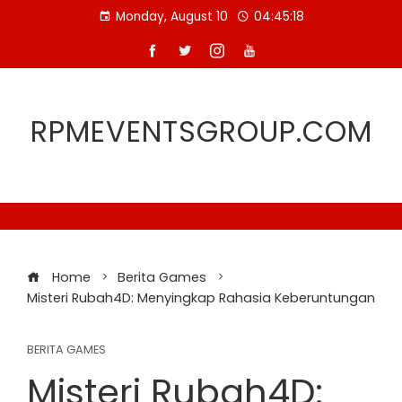
Skip
Monday, August 10
04:45:18
to
content
RPMEVENTSGROUP.COM
Home
Berita Games
Misteri Rubah4D: Menyingkap Rahasia Keberuntungan
BERITA GAMES
Misteri Rubah4D: