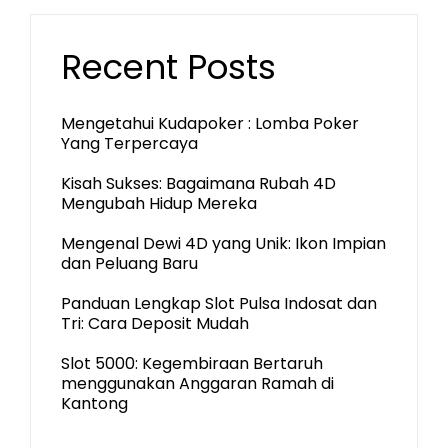
Recent Posts
Mengetahui Kudapoker : Lomba Poker
Yang Terpercaya
Kisah Sukses: Bagaimana Rubah 4D
Mengubah Hidup Mereka
Mengenal Dewi 4D yang Unik: Ikon Impian
dan Peluang Baru
Panduan Lengkap Slot Pulsa Indosat dan
Tri: Cara Deposit Mudah
Slot 5000: Kegembiraan Bertaruh
menggunakan Anggaran Ramah di
Kantong