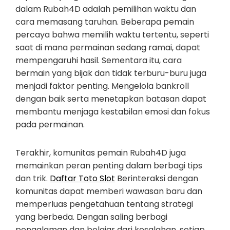
dalam Rubah4D adalah pemilihan waktu dan
cara memasang taruhan. Beberapa pemain
percaya bahwa memilih waktu tertentu, seperti
saat di mana permainan sedang ramai, dapat
mempengaruhi hasil. Sementara itu, cara
bermain yang bijak dan tidak terburu-buru juga
menjadi faktor penting. Mengelola bankroll
dengan baik serta menetapkan batasan dapat
membantu menjaga kestabilan emosi dan fokus
pada permainan.
Terakhir, komunitas pemain Rubah4D juga
memainkan peran penting dalam berbagi tips
dan trik.
Daftar Toto Slot
Berinteraksi dengan
komunitas dapat memberi wawasan baru dan
memperluas pengetahuan tentang strategi
yang berbeda. Dengan saling berbagi
pengalaman dan belajar dari kesalahan, setiap