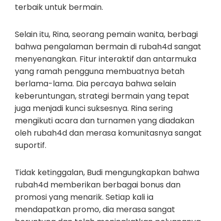
terbaik untuk bermain.
Selain itu, Rina, seorang pemain wanita, berbagi
bahwa pengalaman bermain di rubah4d sangat
menyenangkan. Fitur interaktif dan antarmuka
yang ramah pengguna membuatnya betah
berlama-lama. Dia percaya bahwa selain
keberuntungan, strategi bermain yang tepat
juga menjadi kunci suksesnya. Rina sering
mengikuti acara dan turnamen yang diadakan
oleh rubah4d dan merasa komunitasnya sangat
suportif.
Tidak ketinggalan, Budi mengungkapkan bahwa
rubah4d memberikan berbagai bonus dan
promosi yang menarik. Setiap kali ia
mendapatkan promo, dia merasa sangat