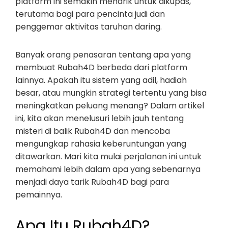
platform ini semakin menarik untuk dikupas,
terutama bagi para pencinta judi dan
penggemar aktivitas taruhan daring.
Banyak orang penasaran tentang apa yang
membuat Rubah4D berbeda dari platform
lainnya. Apakah itu sistem yang adil, hadiah
besar, atau mungkin strategi tertentu yang bisa
meningkatkan peluang menang? Dalam artikel
ini, kita akan menelusuri lebih jauh tentang
misteri di balik Rubah4D dan mencoba
mengungkap rahasia keberuntungan yang
ditawarkan. Mari kita mulai perjalanan ini untuk
memahami lebih dalam apa yang sebenarnya
menjadi daya tarik Rubah4D bagi para
pemainnya.
Apa Itu Rubah4D?