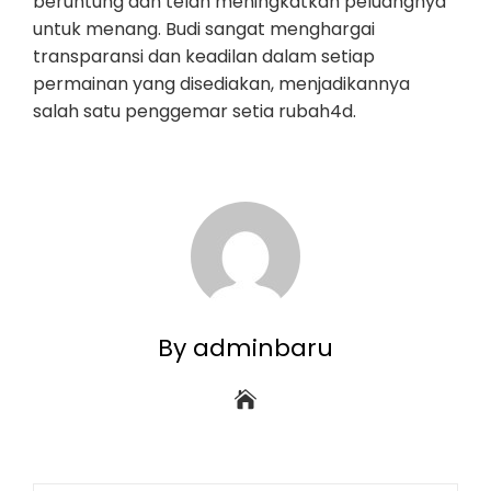
beruntung dan telah meningkatkan peluangnya
untuk menang. Budi sangat menghargai
transparansi dan keadilan dalam setiap
permainan yang disediakan, menjadikannya
salah satu penggemar setia rubah4d.
By adminbaru