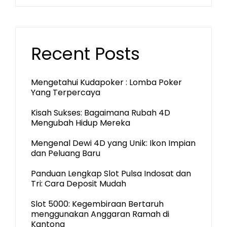
Recent Posts
Mengetahui Kudapoker : Lomba Poker
Yang Terpercaya
Kisah Sukses: Bagaimana Rubah 4D
Mengubah Hidup Mereka
Mengenal Dewi 4D yang Unik: Ikon Impian
dan Peluang Baru
Panduan Lengkap Slot Pulsa Indosat dan
Tri: Cara Deposit Mudah
Slot 5000: Kegembiraan Bertaruh
menggunakan Anggaran Ramah di
Kantong