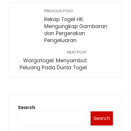
PREVIOUS POST
Rekap Togel HK:
Mengungkap Gambaran
dan Pergerakan
Pengeluaran
NEXT POST
Wargatogel: Menyambut
Peluang Pada Dunia Togel
Search
Search