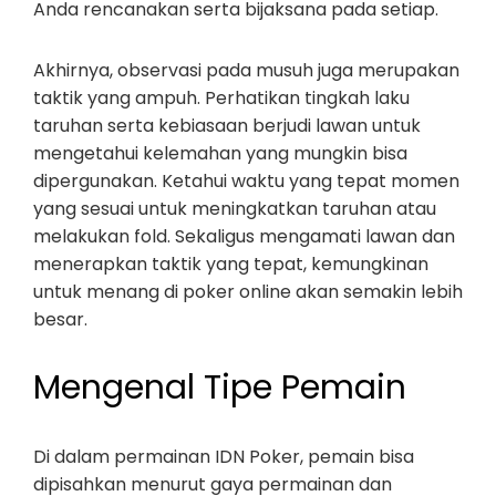
Anda rencanakan serta bijaksana pada setiap.
Akhirnya, observasi pada musuh juga merupakan
taktik yang ampuh. Perhatikan tingkah laku
taruhan serta kebiasaan berjudi lawan untuk
mengetahui kelemahan yang mungkin bisa
dipergunakan. Ketahui waktu yang tepat momen
yang sesuai untuk meningkatkan taruhan atau
melakukan fold. Sekaligus mengamati lawan dan
menerapkan taktik yang tepat, kemungkinan
untuk menang di poker online akan semakin lebih
besar.
Mengenal Tipe Pemain
Di dalam permainan IDN Poker, pemain bisa
dipisahkan menurut gaya permainan dan