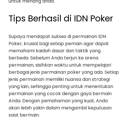
untuk menang anda.
Tips Berhasil di IDN Poker
Supaya mendapat sukses di permainan IDN
Poker, krusial bagi setiap pemain agar dapat
memahami kaidah dasar dan taktik yang
berbeda. Sebelum Anda terjun ke arena
permainan, sisihkan waktu untuk mempelajari
berbagai jenis permainan poker yang ada. Setiap
jenis permainan memiliki nuansa dan strategi
yang lain, sehingga penting untuk menentukan
permainan yang cocok dengan gaya bermain
Anda. Dengan pemahaman yang kuat, Anda
akan lebih yakin dalam mengambil keputusan
saat bermain.