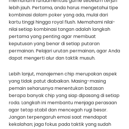
memahami fundamentals game sebelum terjun
lebih jauh. Pertama, anda harus mengetahui tipe
kombinasi dalam poker yang ada, mulai dari
kartu tinggi hingga royal flush. Memahami nilai-
nilai setiap kombinasi tangan adalah langkah
pertama yang penting agar membuat
keputusan yang benar di setiap putaran
permainan. Pelajari urutan permainan, agar Anda
dapat mengerti alur dan taktik musuh.
Lebih lanjut, manajemen chip merupakan aspek
yang tidak patut diabaikan. Masing-masing
pemain seharusnya menentukan batasan
berapa banyak chip yang siap dipasang di setiap
roda. Langkah ini membantu menjaga perasaan
agar tetap stabil dan mencegah rugi besar.
Jangan terpengaruh emosi saat mendapat
kekalahan; jaga fokus pada taktik yang sudah