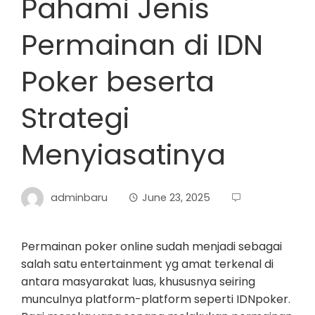
Pahami Jenis
Permainan di IDN
Poker beserta
Strategi
Menyiasatinya
adminbaru
June 23, 2025
Permainan poker online sudah menjadi sebagai
salah satu entertainment yg amat terkenal di
antara masyarakat luas, khususnya seiring
munculnya platform-platform seperti IDNpoker.