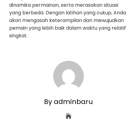
dinamika permainan, serta merasakan situasi
yang berbeda. Dengan latihan yang cukup, Anda
akan mengasah keterampilan dan mewujudkan
pemain yang lebih baik dalam waktu yang relatif
singkat.
By adminbaru