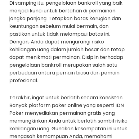
Di samping itu, pengelolaan bankroll yang baik
menjadi kunci untuk bertahan di permainan
jangka panjang. Tetapkan batas kerugian dan
keuntungan sebelum mulai bermain, dan
pastikan untuk tidak melampaui batas ini.
Dengan, Anda dapat mengurangi risiko
kehilangan uang dalam jumlah besar dan tetap
dapat menikmati permainan. Disiplin terhadap
pengelolaan bankroll merupakan salah satu
perbedaan antara pemain biasa dan pemain
profesional.
Terakhir, ingat untuk berlatih secara konsisten.
Banyak platform poker online yang seperti IDN
Poker menyediakan permainan gratis yang
memungkinkan Anda untuk berlatih sambil risiko
kehilangan uang. Gunakan kesempatan ini untuk
mengasah kemampuan Anda, memahami