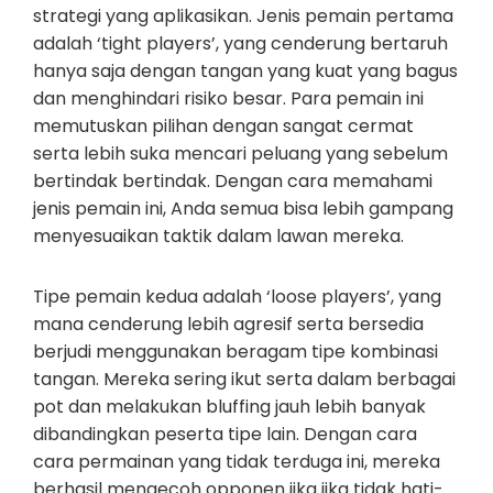
strategi yang aplikasikan. Jenis pemain pertama
adalah ‘tight players’, yang cenderung bertaruh
hanya saja dengan tangan yang kuat yang bagus
dan menghindari risiko besar. Para pemain ini
memutuskan pilihan dengan sangat cermat
serta lebih suka mencari peluang yang sebelum
bertindak bertindak. Dengan cara memahami
jenis pemain ini, Anda semua bisa lebih gampang
menyesuaikan taktik dalam lawan mereka.
Tipe pemain kedua adalah ‘loose players’, yang
mana cenderung lebih agresif serta bersedia
berjudi menggunakan beragam tipe kombinasi
tangan. Mereka sering ikut serta dalam berbagai
pot dan melakukan bluffing jauh lebih banyak
dibandingkan peserta tipe lain. Dengan cara
cara permainan yang tidak terduga ini, mereka
berhasil mengecoh opponen jika jika tidak hati-