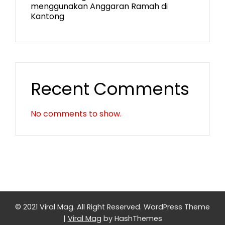
menggunakan Anggaran Ramah di
Kantong
Recent Comments
No comments to show.
© 2021 Viral Mag. All Right Reserved.
WordPress Theme
|
Viral Mag
by HashThemes