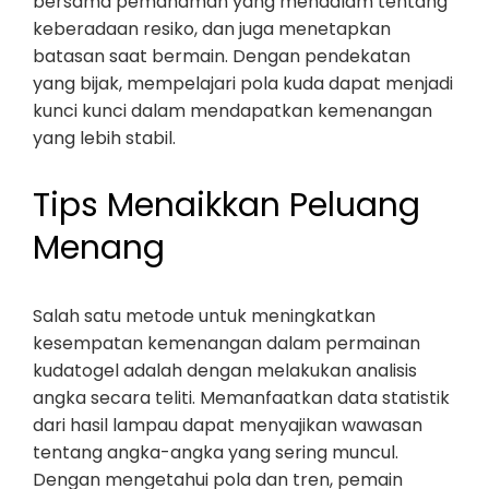
bersama pemahaman yang mendalam tentang
keberadaan resiko, dan juga menetapkan
batasan saat bermain. Dengan pendekatan
yang bijak, mempelajari pola kuda dapat menjadi
kunci kunci dalam mendapatkan kemenangan
yang lebih stabil.
Tips Menaikkan Peluang
Menang
Salah satu metode untuk meningkatkan
kesempatan kemenangan dalam permainan
kudatogel adalah dengan melakukan analisis
angka secara teliti. Memanfaatkan data statistik
dari hasil lampau dapat menyajikan wawasan
tentang angka-angka yang sering muncul.
Dengan mengetahui pola dan tren, pemain