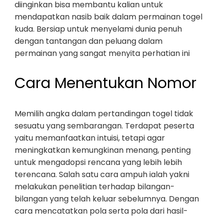
diinginkan bisa membantu kalian untuk
mendapatkan nasib baik dalam permainan togel
kuda. Bersiap untuk menyelami dunia penuh
dengan tantangan dan peluang dalam
permainan yang sangat menyita perhatian ini
Cara Menentukan Nomor
Memilih angka dalam pertandingan togel tidak
sesuatu yang sembarangan. Terdapat peserta
yaitu memanfaatkan intuisi, tetapi agar
meningkatkan kemungkinan menang, penting
untuk mengadopsi rencana yang lebih lebih
terencana. Salah satu cara ampuh ialah yakni
melakukan penelitian terhadap bilangan-
bilangan yang telah keluar sebelumnya. Dengan
cara mencatatkan pola serta pola dari hasil-