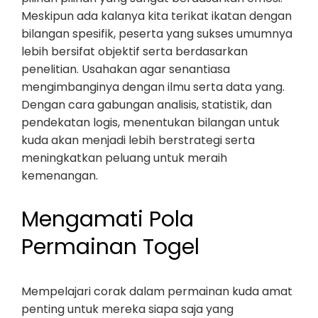
Meskipun ada kalanya kita terikat ikatan dengan
bilangan spesifik, peserta yang sukses umumnya
lebih bersifat objektif serta berdasarkan
penelitian. Usahakan agar senantiasa
mengimbanginya dengan ilmu serta data yang.
Dengan cara gabungan analisis, statistik, dan
pendekatan logis, menentukan bilangan untuk
kuda akan menjadi lebih berstrategi serta
meningkatkan peluang untuk meraih
kemenangan.
Mengamati Pola
Permainan Togel
Mempelajari corak dalam permainan kuda amat
penting untuk mereka siapa saja yang