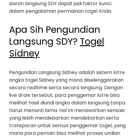
siaran langsung SDY dapat jadi faktor kunci
dalam pengalaman permainan togel Anda.
Apa Sih Pengundian
Langsung SDY?
Togel
Sidney
Pengundian Langsung Sidney adalah sistem lotre
angka togel Sidney yang mana diselenggarakan
secara realtime serta secara langsung. Dengan
live draw tersebut, para penggemar lotre bisa
melihat hasil diundi angka dalam langsung tanpa
harus menanti lama. Hal ini menawarkan sensasi
yang lebih mendebarkan mendebarkan serta
transparan untuk semua penggemar togel, yang
mana para pemain bisa melihat proses undian