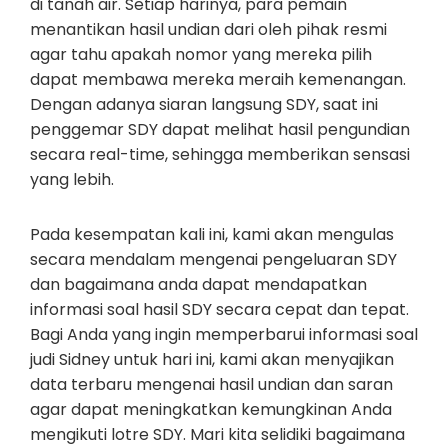
di tanah air. Setiap harinya, para pemain
menantikan hasil undian dari oleh pihak resmi
agar tahu apakah nomor yang mereka pilih
dapat membawa mereka meraih kemenangan.
Dengan adanya siaran langsung SDY, saat ini
penggemar SDY dapat melihat hasil pengundian
secara real-time, sehingga memberikan sensasi
yang lebih.
Pada kesempatan kali ini, kami akan mengulas
secara mendalam mengenai pengeluaran SDY
dan bagaimana anda dapat mendapatkan
informasi soal hasil SDY secara cepat dan tepat.
Bagi Anda yang ingin memperbarui informasi soal
judi Sidney untuk hari ini, kami akan menyajikan
data terbaru mengenai hasil undian dan saran
agar dapat meningkatkan kemungkinan Anda
mengikuti lotre SDY. Mari kita selidiki bagaimana