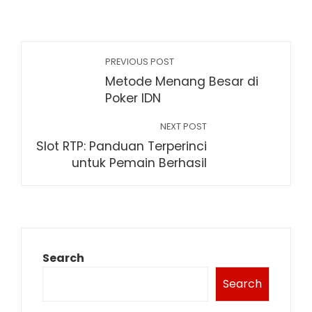
PREVIOUS POST
Metode Menang Besar di
Poker IDN
NEXT POST
Slot RTP: Panduan Terperinci
untuk Pemain Berhasil
Search
Search