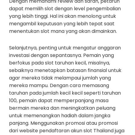
Dengan memahami review dan saran, petaruh
dapat memilih slot dengan level pengembalian
yang lebih tinggi. Hal ini akan menolong untuk
mengambil keputusan yang lebih tepat saat
menentukan slot mana yang akan dimainkan.
Selanjutnya, penting untuk mengatur anggaran
investasi dengan sepantasnya. Pemain yang
berfokus pada slot taruhan kecil, misalnya,
sebaiknya menetapkan batasan finansial untuk
agar mereka tidak melampaui jumlah yang
mereka mampu. Dengan cara memasang
taruhan pada jumlah kecil kecil seperti taruhan
100, pemain dapat memperpanjang masa
bermain mereka dan meningkatkan peluang
untuk memenangkan hadiah dalam jangka
panjang. Menggunakan promosi atau promosi
dari website pendaftaran akun slot Thailand juga