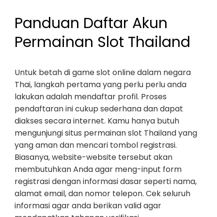
Panduan Daftar Akun
Permainan Slot Thailand
Untuk betah di game slot online dalam negara
Thai, langkah pertama yang perlu perlu anda
lakukan adalah mendaftar profil. Proses
pendaftaran ini cukup sederhana dan dapat
diakses secara internet. Kamu hanya butuh
mengunjungi situs permainan slot Thailand yang
yang aman dan mencari tombol registrasi.
Biasanya, website-website tersebut akan
membutuhkan Anda agar meng-input form
registrasi dengan informasi dasar seperti nama,
alamat email, dan nomor telepon. Cek seluruh
informasi agar anda berikan valid agar