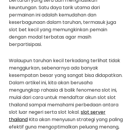
bertaruh yang seru dan menghasilkan
keuntungan. Satu daya tarik utama dari
permainan ini adalah kemudahan dan
keserbagunaan dalam taruhan, termasuk juga
slot bet kecil yang memungkinkan pemain
dengan modal terbatas agar masih
berpartisipasi.
Walaupun taruhan kecil terkadang terlihat tidak
menggiurkan, sebenarnya ada banyak
kesempatan besar yang sangat bisa didapatkan.
Dalam artikel ini, kita akan berusaha
mengungkap rahasia di balik fenomena slot ini,
mulai dari cara untuk mendaftar akun slot slot
thailand sampai memahami perbedaan antara
slot luar negeri serta slot lokal.
slot server
thailand
Kita akan menyusun strategi yang paling
efektif guna mengoptimalkan peluang menang,