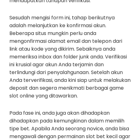
mendapatkan tahapan verifikasi.
Sesudah mengisi form ini, tahap berikutnya
adalah melanjutkan ke konfirmasi akun.
Beberapa situs mungkin perlu anda
mengonfirmasi alamat email dan telepon dari
link atau kode yang dikirim. Sebaiknya anda
memeriksa inbox dan folder junk anda. Verifikasi
ini krusial agar akun Anda terjamin dan
terlindungi dari penyalahgunaan. Setelah akun
Anda terverifikasi, anda kini siap untuk melakukan
deposit dan segera menikmati berbagai game
slot online yang ditawarkan.
Pada fase ini, anda juga akan dihadapkan
dihadapkan pada kemungkinan dalam memilih
tipe bet. Apabila Anda seorang novice, anda bisa
mengawali dengan permainan slot bet kecil agar