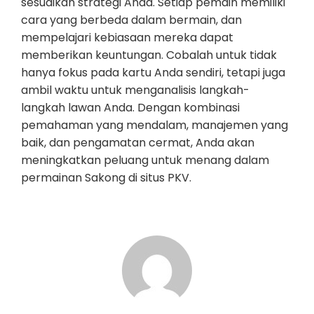
sesuaikan strategi Anda. Setiap pemain memiliki
cara yang berbeda dalam bermain, dan
mempelajari kebiasaan mereka dapat
memberikan keuntungan. Cobalah untuk tidak
hanya fokus pada kartu Anda sendiri, tetapi juga
ambil waktu untuk menganalisis langkah-
langkah lawan Anda. Dengan kombinasi
pemahaman yang mendalam, manajemen yang
baik, dan pengamatan cermat, Anda akan
meningkatkan peluang untuk menang dalam
permainan Sakong di situs PKV.