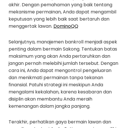
akhir. Dengan pemahaman yang baik tentang
mekanisme permainan, Anda dapat mengambil
keputusan yang lebih baik saat bertaruh dan
menggertak lawan.
DominoQQ
Selanjutnya, manajemen bankroll menjadi aspek
penting dalam bermain Sakong. Tentukan batas
maksimum yang akan Anda pertaruhkan dan
jangan pernah melebihi jumlah tersebut. Dengan
cara ini, Anda dapat mengontrol pengeluaran
dan menikmati permainan tanpa tekanan
finansial. Patuhi strategi ini meskipun Anda
mengalami kekalahan, karena kesabaran dan
disiplin akan membantu Anda meraih
kemenangan dalam jangka panjang.
Terakhir, perhatikan gaya bermain lawan dan