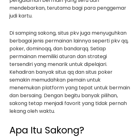
pengalaman bermain yang seru dan
mendebarkan, terutama bagi para penggemar
judi kartu.
Di samping sakong, situs pkv juga menyuguhkan
berbagai jenis permainan lainnya seperti pkv qq,
poker, dominoqq, dan bandarqq. Setiap
permainan memiliki aturan dan strategi
tersendiri yang menarik untuk dipelajari.
Kehadiran banyak situs qq dan situs poker
semakin memudahkan pemain untuk
menemukan platform yang tepat untuk bermain
dan bersaing. Dengan begitu banyak pilihan,
sakong tetap menjadi favorit yang tidak pernah
lekang oleh waktu.
Apa Itu Sakong?