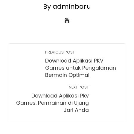
By adminbaru
PREVIOUS POST
Download Aplikasi PKV
Games untuk Pengalaman
Bermain Optimal
NEXT POST
Download Aplikasi Pkv
Games: Permainan di Ujung
Jari Anda