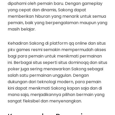
dipahami oleh pemain baru. Dengan gameplay
yang cepat dan dinamis, Sakong dapat
memberikan hiburan yang menarik untuk semua
pemain, baik yang berpengalaman maupun yang
masih belajar.
Kehadiran Sakong di platform qq online dan situs
pkv games resmi semakin mempermudah akses
bagi para pemain untuk menikmati permainan
ini. Berbagai situs seperti situs dominoqq dan situs
poker juga sering menawarkan Sakong sebagai
salah satu permainan unggulan. Dengan
dukungan dari teknologi modern, para pemain
kini dapat menikmati Sakong kapan saja dan di
mana saja, menjadikannya pilihan bermain yang
sangat fleksibel dan menyenangkan.