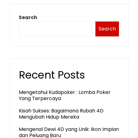
Search
Search
Recent Posts
Mengetahui Kudapoker : Lomba Poker
Yang Terpercaya
Kisah Sukses: Bagaimana Rubah 4D
Mengubah Hidup Mereka
Mengenal Dewi 4D yang Unik: Ikon Impian
dan Peluang Baru