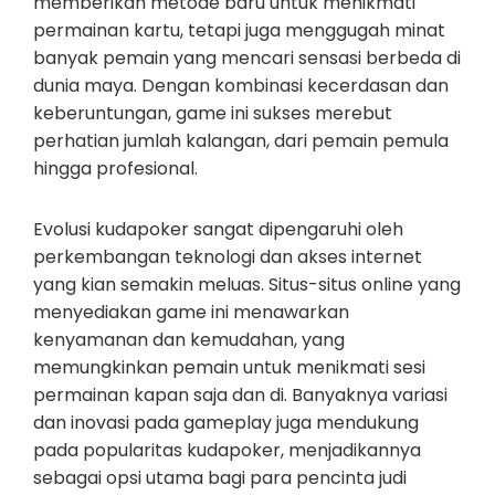
memberikan metode baru untuk menikmati
permainan kartu, tetapi juga menggugah minat
banyak pemain yang mencari sensasi berbeda di
dunia maya. Dengan kombinasi kecerdasan dan
keberuntungan, game ini sukses merebut
perhatian jumlah kalangan, dari pemain pemula
hingga profesional.
Evolusi kudapoker sangat dipengaruhi oleh
perkembangan teknologi dan akses internet
yang kian semakin meluas. Situs-situs online yang
menyediakan game ini menawarkan
kenyamanan dan kemudahan, yang
memungkinkan pemain untuk menikmati sesi
permainan kapan saja dan di. Banyaknya variasi
dan inovasi pada gameplay juga mendukung
pada popularitas kudapoker, menjadikannya
sebagai opsi utama bagi para pencinta judi