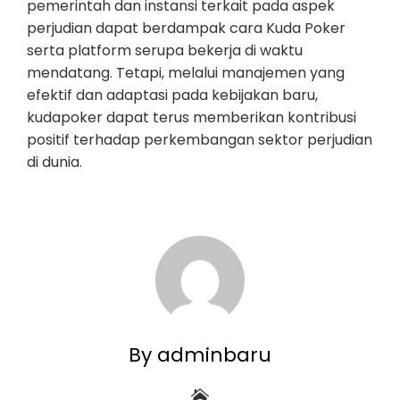
pemerintah dan instansi terkait pada aspek
perjudian dapat berdampak cara Kuda Poker
serta platform serupa bekerja di waktu
mendatang. Tetapi, melalui manajemen yang
efektif dan adaptasi pada kebijakan baru,
kudapoker dapat terus memberikan kontribusi
positif terhadap perkembangan sektor perjudian
di dunia.
By adminbaru