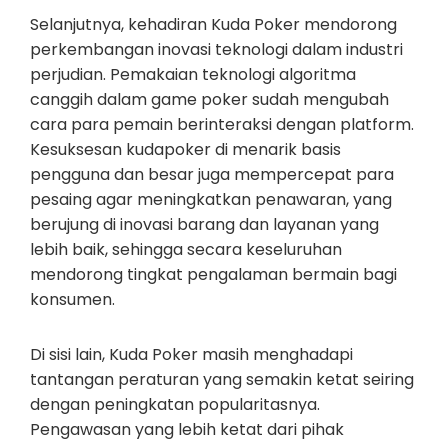
Selanjutnya, kehadiran Kuda Poker mendorong
perkembangan inovasi teknologi dalam industri
perjudian. Pemakaian teknologi algoritma
canggih dalam game poker sudah mengubah
cara para pemain berinteraksi dengan platform.
Kesuksesan kudapoker di menarik basis
pengguna dan besar juga mempercepat para
pesaing agar meningkatkan penawaran, yang
berujung di inovasi barang dan layanan yang
lebih baik, sehingga secara keseluruhan
mendorong tingkat pengalaman bermain bagi
konsumen.
Di sisi lain, Kuda Poker masih menghadapi
tantangan peraturan yang semakin ketat seiring
dengan peningkatan popularitasnya.
Pengawasan yang lebih ketat dari pihak