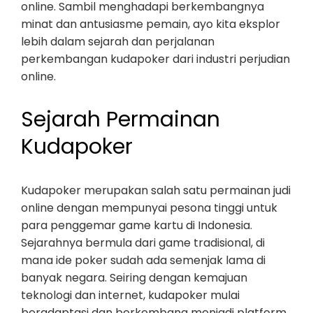
online. Sambil menghadapi berkembangnya
minat dan antusiasme pemain, ayo kita eksplor
lebih dalam sejarah dan perjalanan
perkembangan kudapoker dari industri perjudian
online.
Sejarah Permainan
Kudapoker
Kudapoker merupakan salah satu permainan judi
online dengan mempunyai pesona tinggi untuk
para penggemar game kartu di Indonesia.
Sejarahnya bermula dari game tradisional, di
mana ide poker sudah ada semenjak lama di
banyak negara. Seiring dengan kemajuan
teknologi dan internet, kudapoker mulai
beradaptasi dan berkembang menjadi platform