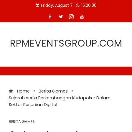
Skip
Friday, August 7
15:20:30
to
content
RPMEVENTSGROUP.COM
Home
Berita Games
Sejarah serta Perkembangan Kudapoker Dalam
Sektor Perjudian Digital
BERITA GAMES