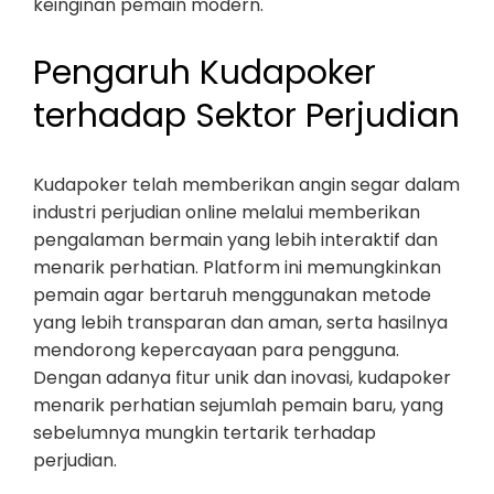
keinginan pemain modern.
Pengaruh Kudapoker
terhadap Sektor Perjudian
Kudapoker telah memberikan angin segar dalam
industri perjudian online melalui memberikan
pengalaman bermain yang lebih interaktif dan
menarik perhatian. Platform ini memungkinkan
pemain agar bertaruh menggunakan metode
yang lebih transparan dan aman, serta hasilnya
mendorong kepercayaan para pengguna.
Dengan adanya fitur unik dan inovasi, kudapoker
menarik perhatian sejumlah pemain baru, yang
sebelumnya mungkin tertarik terhadap
perjudian.