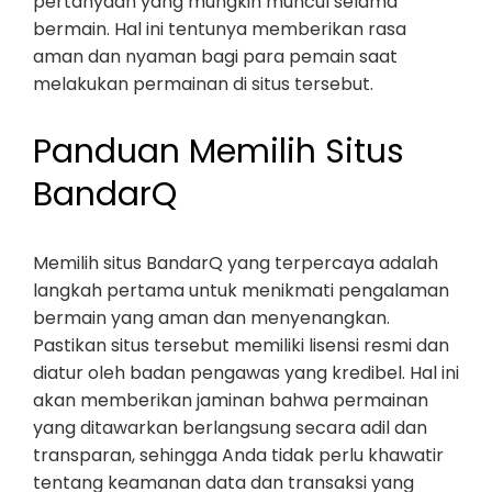
pertanyaan yang mungkin muncul selama
bermain. Hal ini tentunya memberikan rasa
aman dan nyaman bagi para pemain saat
melakukan permainan di situs tersebut.
Panduan Memilih Situs
BandarQ
Memilih situs BandarQ yang terpercaya adalah
langkah pertama untuk menikmati pengalaman
bermain yang aman dan menyenangkan.
Pastikan situs tersebut memiliki lisensi resmi dan
diatur oleh badan pengawas yang kredibel. Hal ini
akan memberikan jaminan bahwa permainan
yang ditawarkan berlangsung secara adil dan
transparan, sehingga Anda tidak perlu khawatir
tentang keamanan data dan transaksi yang