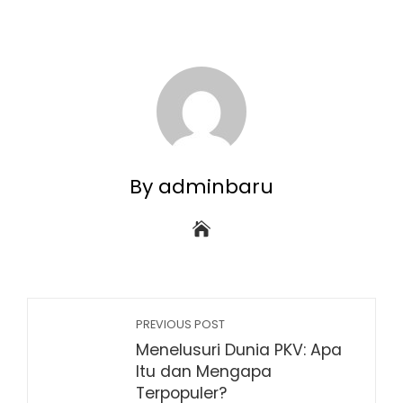
By adminbaru
PREVIOUS POST
Menelusuri Dunia PKV: Apa
Itu dan Mengapa
Terpopuler?