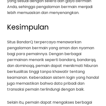
yang sesuai dengan selera dan gaya bermain
Anda, sehingga pengalaman bermain menjadi
lebih memuaskan dan menyenangkan.
Kesimpulan
Situs BandarQ terpercaya menawarkan
pengalaman bermain yang aman dan nyaman
bagi para pemainnya. Dengan berbagai
permainan menarik seperti bandarq, bandarqq,
dan dominoqq, pemain dapat menikmati hiburan
berkualitas tinggi tanpa khawatir tentang
keamanan. Keberadaan sistem login yang handal
juga memastikan bahwa data pribadi dan
transaksi pemain terlindungi dengan baik.
Selain itu, pemain dapat mengakses berbagai