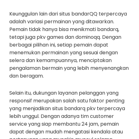
Keunggulan lain dari situs bandarQQ terpercaya
adalah variasi permainan yang ditawarkan.
Pemain tidak hanya bisa menikmati bandarq,
tetapi juga pkv games dan dominoqq. Dengan
berbagai pilihan ini, setiap pemain dapat
menemukan permainan yang sesuai dengan
selera dan kemampuannya, menciptakan
pengalaman bermain yang lebih menyenangkan
dan beragam.
Selain itu, dukungan layanan pelanggan yang
responsif merupakan salah satu faktor penting
yang menjadikan situs bandarq pkv terpercaya
lebih unggul. Dengan adanya tim customer
service yang siap membantu 24 jam, pemain
dapat dengan mudah mengatasi kendala atau