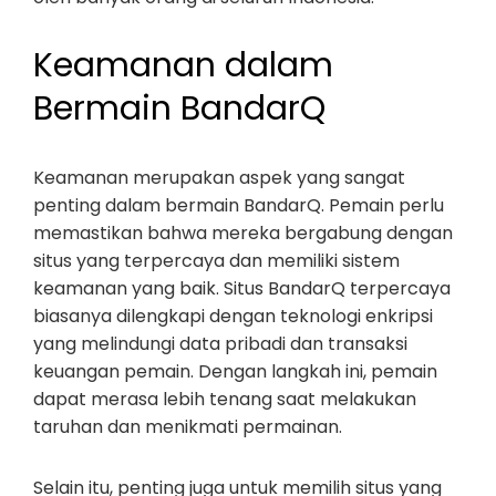
Keamanan dalam
Bermain BandarQ
Keamanan merupakan aspek yang sangat
penting dalam bermain BandarQ. Pemain perlu
memastikan bahwa mereka bergabung dengan
situs yang terpercaya dan memiliki sistem
keamanan yang baik. Situs BandarQ terpercaya
biasanya dilengkapi dengan teknologi enkripsi
yang melindungi data pribadi dan transaksi
keuangan pemain. Dengan langkah ini, pemain
dapat merasa lebih tenang saat melakukan
taruhan dan menikmati permainan.
Selain itu, penting juga untuk memilih situs yang