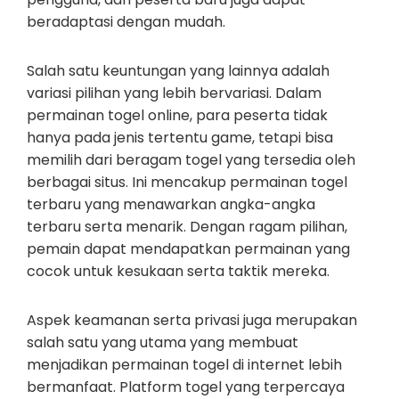
beradaptasi dengan mudah.
Salah satu keuntungan yang lainnya adalah
variasi pilihan yang lebih bervariasi. Dalam
permainan togel online, para peserta tidak
hanya pada jenis tertentu game, tetapi bisa
memilih dari beragam togel yang tersedia oleh
berbagai situs. Ini mencakup permainan togel
terbaru yang menawarkan angka-angka
terbaru serta menarik. Dengan ragam pilihan,
pemain dapat mendapatkan permainan yang
cocok untuk kesukaan serta taktik mereka.
Aspek keamanan serta privasi juga merupakan
salah satu yang utama yang membuat
menjadikan permainan togel di internet lebih
bermanfaat. Platform togel yang terpercaya