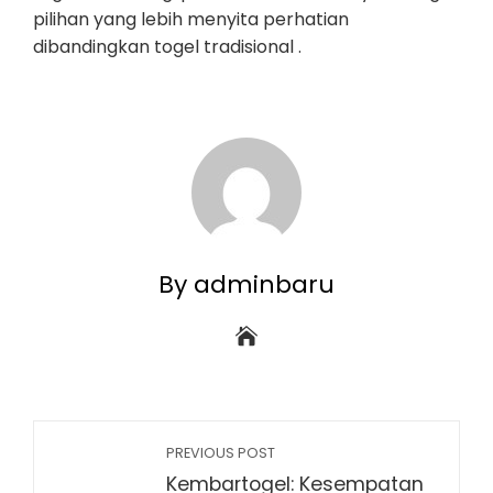
pilihan yang lebih menyita perhatian
dibandingkan togel tradisional .
By adminbaru
PREVIOUS POST
Kembartogel: Kesempatan