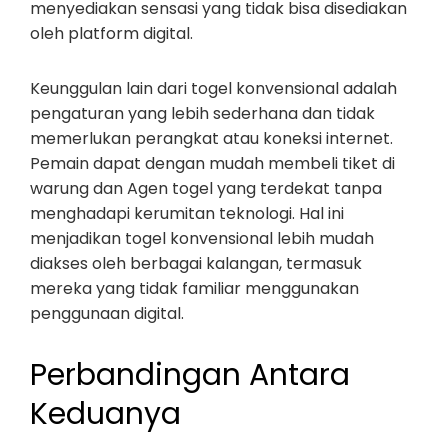
menyediakan sensasi yang tidak bisa disediakan
oleh platform digital.
Keunggulan lain dari togel konvensional adalah
pengaturan yang lebih sederhana dan tidak
memerlukan perangkat atau koneksi internet.
Pemain dapat dengan mudah membeli tiket di
warung dan Agen togel yang terdekat tanpa
menghadapi kerumitan teknologi. Hal ini
menjadikan togel konvensional lebih mudah
diakses oleh berbagai kalangan, termasuk
mereka yang tidak familiar menggunakan
penggunaan digital.
Perbandingan Antara
Keduanya