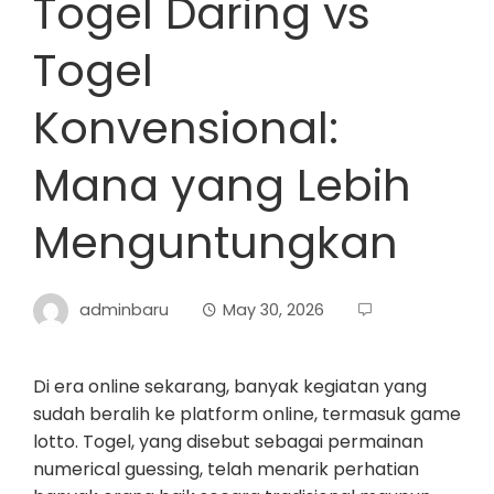
Togel Daring vs
Togel
Konvensional:
Mana yang Lebih
Menguntungkan
adminbaru
May 30, 2026
Di era online sekarang, banyak kegiatan yang
sudah beralih ke platform online, termasuk game
lotto. Togel, yang disebut sebagai permainan
numerical guessing, telah menarik perhatian