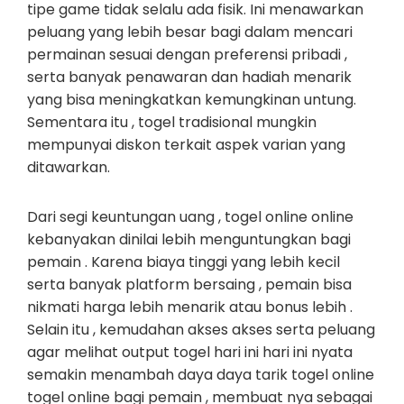
tipe game tidak selalu ada fisik. Ini menawarkan
peluang yang lebih besar bagi dalam mencari
permainan sesuai dengan preferensi pribadi ,
serta banyak penawaran dan hadiah menarik
yang bisa meningkatkan kemungkinan untung.
Sementara itu , togel tradisional mungkin
mempunyai diskon terkait aspek varian yang
ditawarkan.
Dari segi keuntungan uang , togel online online
kebanyakan dinilai lebih menguntungkan bagi
pemain . Karena biaya tinggi yang lebih kecil
serta banyak platform bersaing , pemain bisa
nikmati harga lebih menarik atau bonus lebih .
Selain itu , kemudahan akses akses serta peluang
agar melihat output togel hari ini hari ini nyata
semakin menambah daya daya tarik togel online
togel online bagi pemain , membuat nya sebagai