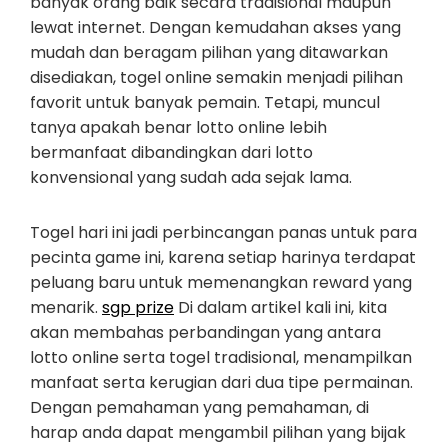
banyak orang baik secara tradisional maupun
lewat internet. Dengan kemudahan akses yang
mudah dan beragam pilihan yang ditawarkan
disediakan, togel online semakin menjadi pilihan
favorit untuk banyak pemain. Tetapi, muncul
tanya apakah benar lotto online lebih
bermanfaat dibandingkan dari lotto
konvensional yang sudah ada sejak lama.
Togel hari ini jadi perbincangan panas untuk para
pecinta game ini, karena setiap harinya terdapat
peluang baru untuk memenangkan reward yang
menarik.
sgp prize
Di dalam artikel kali ini, kita
akan membahas perbandingan yang antara
lotto online serta togel tradisional, menampilkan
manfaat serta kerugian dari dua tipe permainan.
Dengan pemahaman yang pemahaman, di
harap anda dapat mengambil pilihan yang bijak