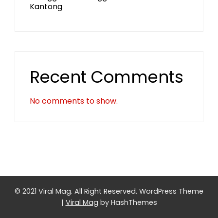
Kantong
Recent Comments
No comments to show.
© 2021 Viral Mag. All Right Reserved.
WordPress Theme
|
Viral Mag
by HashThemes