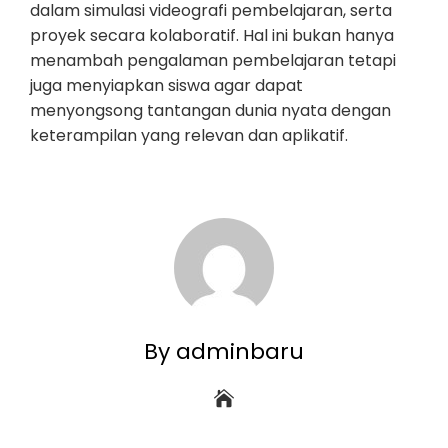
dalam simulasi videografi pembelajaran, serta
proyek secara kolaboratif. Hal ini bukan hanya
menambah pengalaman pembelajaran tetapi
juga menyiapkan siswa agar dapat
menyongsong tantangan dunia nyata dengan
keterampilan yang relevan dan aplikatif.
By adminbaru