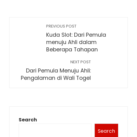
PREVIOUS POST
Kuda Slot: Dari Pemula
menuju Ahli dalam
Beberapa Tahapan
NEXT POST
Dari Pemula Menuju Ahli:
Pengalaman di Wali Togel
Search
Search