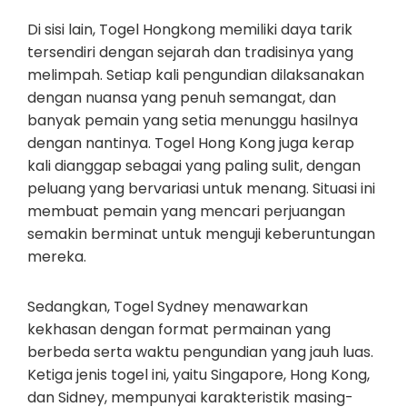
Di sisi lain, Togel Hongkong memiliki daya tarik
tersendiri dengan sejarah dan tradisinya yang
melimpah. Setiap kali pengundian dilaksanakan
dengan nuansa yang penuh semangat, dan
banyak pemain yang setia menunggu hasilnya
dengan nantinya. Togel Hong Kong juga kerap
kali dianggap sebagai yang paling sulit, dengan
peluang yang bervariasi untuk menang. Situasi ini
membuat pemain yang mencari perjuangan
semakin berminat untuk menguji keberuntungan
mereka.
Sedangkan, Togel Sydney menawarkan
kekhasan dengan format permainan yang
berbeda serta waktu pengundian yang jauh luas.
Ketiga jenis togel ini, yaitu Singapore, Hong Kong,
dan Sidney, mempunyai karakteristik masing-