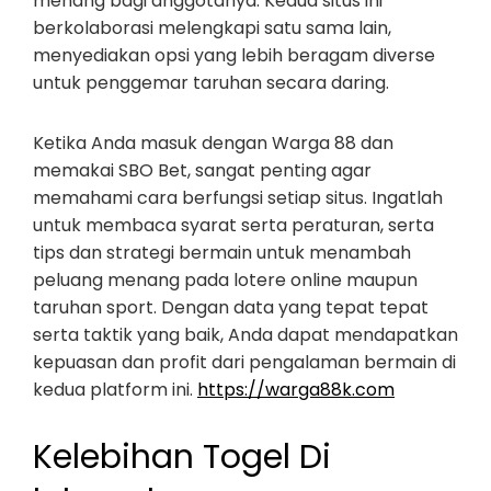
menang bagi anggotanya. Kedua situs ini
berkolaborasi melengkapi satu sama lain,
menyediakan opsi yang lebih beragam diverse
untuk penggemar taruhan secara daring.
Ketika Anda masuk dengan Warga 88 dan
memakai SBO Bet, sangat penting agar
memahami cara berfungsi setiap situs. Ingatlah
untuk membaca syarat serta peraturan, serta
tips dan strategi bermain untuk menambah
peluang menang pada lotere online maupun
taruhan sport. Dengan data yang tepat tepat
serta taktik yang baik, Anda dapat mendapatkan
kepuasan dan profit dari pengalaman bermain di
kedua platform ini.
https://warga88k.com
Kelebihan Togel Di