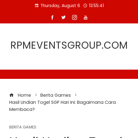
Skip
Thursday, August 6
13:55:41
to
content
RPMEVENTSGROUP.COM
Home
Berita Games
Hasil Undian Togel SGP Hari Ini: Bagaimana Cara
Membaca?
BERITA GAMES