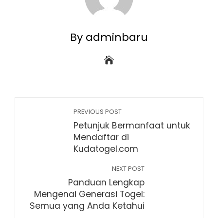
By adminbaru
PREVIOUS POST
Petunjuk Bermanfaat untuk
Mendaftar di
Kudatogel.com
NEXT POST
Panduan Lengkap
Mengenai Generasi Togel:
Semua yang Anda Ketahui