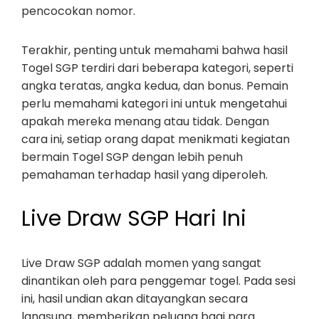
pencocokan nomor.
Terakhir, penting untuk memahami bahwa hasil
Togel SGP terdiri dari beberapa kategori, seperti
angka teratas, angka kedua, dan bonus. Pemain
perlu memahami kategori ini untuk mengetahui
apakah mereka menang atau tidak. Dengan
cara ini, setiap orang dapat menikmati kegiatan
bermain Togel SGP dengan lebih penuh
pemahaman terhadap hasil yang diperoleh.
Live Draw SGP Hari Ini
Live Draw SGP adalah momen yang sangat
dinantikan oleh para penggemar togel. Pada sesi
ini, hasil undian akan ditayangkan secara
langsung, memberikan peluang bagi para