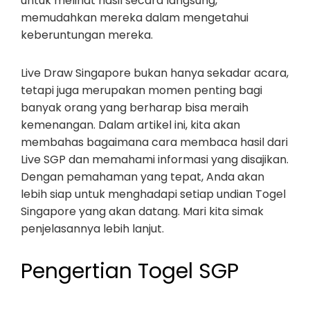
untuk melihat hasil secara langsung,
memudahkan mereka dalam mengetahui
keberuntungan mereka.
Live Draw Singapore bukan hanya sekadar acara,
tetapi juga merupakan momen penting bagi
banyak orang yang berharap bisa meraih
kemenangan. Dalam artikel ini, kita akan
membahas bagaimana cara membaca hasil dari
Live SGP dan memahami informasi yang disajikan.
Dengan pemahaman yang tepat, Anda akan
lebih siap untuk menghadapi setiap undian Togel
Singapore yang akan datang. Mari kita simak
penjelasannya lebih lanjut.
Pengertian Togel SGP