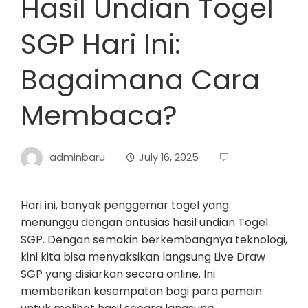
Hasil Undian Togel
SGP Hari Ini:
Bagaimana Cara
Membaca?
adminbaru
July 16, 2025
Hari ini, banyak penggemar togel yang
menunggu dengan antusias hasil undian Togel
SGP. Dengan semakin berkembangnya teknologi,
kini kita bisa menyaksikan langsung Live Draw
SGP yang disiarkan secara online. Ini
memberikan kesempatan bagi para pemain