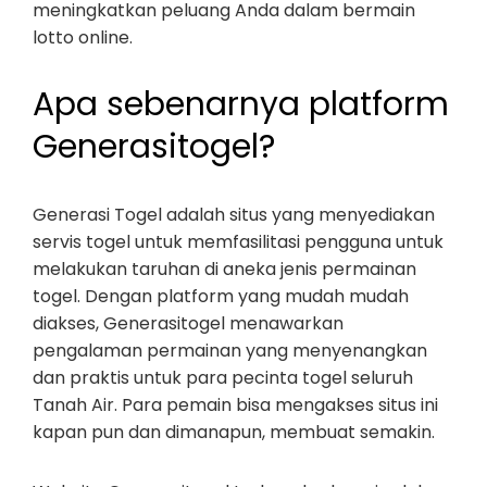
meningkatkan peluang Anda dalam bermain
lotto online.
Apa sebenarnya platform
Generasitogel?
Generasi Togel adalah situs yang menyediakan
servis togel untuk memfasilitasi pengguna untuk
melakukan taruhan di aneka jenis permainan
togel. Dengan platform yang mudah mudah
diakses, Generasitogel menawarkan
pengalaman permainan yang menyenangkan
dan praktis untuk para pecinta togel seluruh
Tanah Air. Para pemain bisa mengakses situs ini
kapan pun dan dimanapun, membuat semakin.