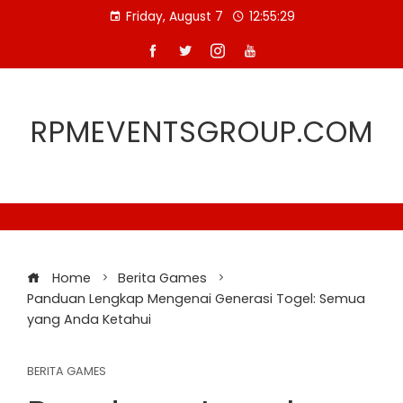
Skip
Friday, August 7
12:55:29
to
content
RPMEVENTSGROUP.COM
Home
Berita Games
Panduan Lengkap Mengenai Generasi Togel: Semua
yang Anda Ketahui
BERITA GAMES