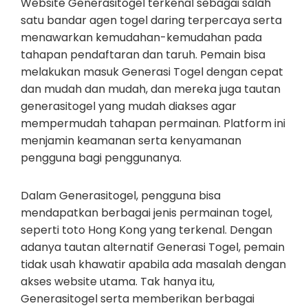
Website Generasitogel terkenal sebagai salah
satu bandar agen togel daring terpercaya serta
menawarkan kemudahan-kemudahan pada
tahapan pendaftaran dan taruh. Pemain bisa
melakukan masuk Generasi Togel dengan cepat
dan mudah dan mudah, dan mereka juga tautan
generasitogel yang mudah diakses agar
mempermudah tahapan permainan. Platform ini
menjamin keamanan serta kenyamanan
pengguna bagi penggunanya.
Dalam Generasitogel, pengguna bisa
mendapatkan berbagai jenis permainan togel,
seperti toto Hong Kong yang terkenal. Dengan
adanya tautan alternatif Generasi Togel, pemain
tidak usah khawatir apabila ada masalah dengan
akses website utama. Tak hanya itu,
Generasitogel serta memberikan berbagai