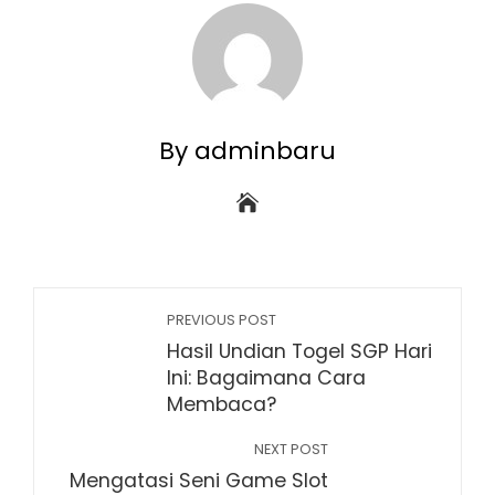
By adminbaru
PREVIOUS POST
Hasil Undian Togel SGP Hari
Ini: Bagaimana Cara
Membaca?
NEXT POST
Mengatasi Seni Game Slot