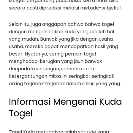
sangat bergantung pada nasib serta tidak bisa
secara pasti diprediksi melalui metode-subjektif.
Selain itu, juga anggapan bahwa bahwa togel
dengan mengandalkan kuda yang adalah hal
yang mudah. Banyak yang jika dengan usaha
usaha, mereka dapat mendapatkan hasil yang
besar. Nyatanya, sering pemain togel
menghadapi kerugian yang jauh banyak
daripada keuntungan, sementara itu
ketergantungan mitos ini seringkali seringkali
orang terjebak terjebak dalam siklus yang yang.
Informasi Mengenai Kuda
Togel
Togel Kuda merupakan salah satu ide yang