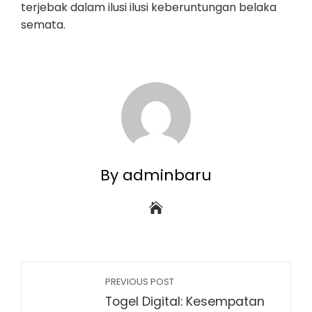
terjebak dalam ilusi ilusi keberuntungan belaka
semata.
By adminbaru
PREVIOUS POST
Togel Digital: Kesempatan