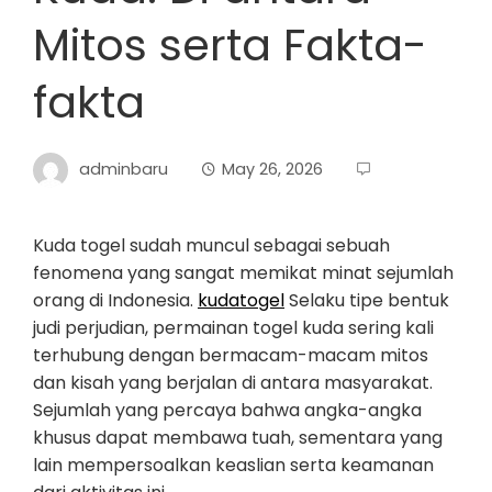
Mitos serta Fakta-
fakta
adminbaru
May 26, 2026
Kuda togel sudah muncul sebagai sebuah
fenomena yang sangat memikat minat sejumlah
orang di Indonesia.
kudatogel
Selaku tipe bentuk
judi perjudian, permainan togel kuda sering kali
terhubung dengan bermacam-macam mitos
dan kisah yang berjalan di antara masyarakat.
Sejumlah yang percaya bahwa angka-angka
khusus dapat membawa tuah, sementara yang
lain mempersoalkan keaslian serta keamanan