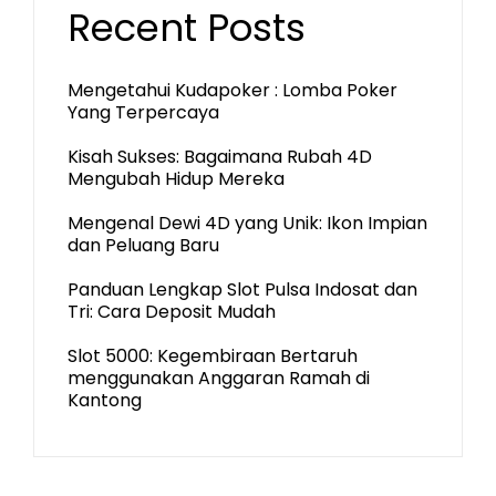
Recent Posts
Mengetahui Kudapoker : Lomba Poker
Yang Terpercaya
Kisah Sukses: Bagaimana Rubah 4D
Mengubah Hidup Mereka
Mengenal Dewi 4D yang Unik: Ikon Impian
dan Peluang Baru
Panduan Lengkap Slot Pulsa Indosat dan
Tri: Cara Deposit Mudah
Slot 5000: Kegembiraan Bertaruh
menggunakan Anggaran Ramah di
Kantong