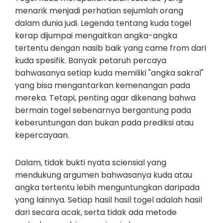
menarik menjadi perhatian sejumlah orang
dalam dunia judi. Legenda tentang kuda togel
kerap dijumpai mengaitkan angka-angka
tertentu dengan nasib baik yang came from dari
kuda spesifik. Banyak petaruh percaya
bahwasanya setiap kuda memiliki "angka sakral"
yang bisa mengantarkan kemenangan pada
mereka. Tetapi, penting agar dikenang bahwa
bermain togel sebenarnya bergantung pada
keberuntungan dan bukan pada prediksi atau
kepercayaan.
Dalam, tidak bukti nyata sciensial yang
mendukung argumen bahwasanya kuda atau
angka tertentu lebih menguntungkan daripada
yang lainnya. Setiap hasil hasil togel adalah hasil
dari secara acak, serta tidak ada metode