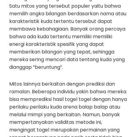
Satu mitos yang tersebut populer yaitu bahwa
memilih angka bilangan berdasarkan nama atau
karakteristik kuda tertentu tersebut dapat
membawa kebahagiaan. Banyak orang percaya
bahwa ada kuda tertentu memiliki memiliki
energi karakteristik spesifik yang dapat
memberikan bilangan yang tepat, sehingga
mereka sering mencari data tentang kuda yang
dianggap “beruntung”.
Mitos lainnya berkaitan dengan prediksi dan
ramalan. Beberapa individu yakin bahwa mereka
bisa memprediksi hasil togel togel dengan hanya
perilaku perilaku kuda arena balap balap atau
melalui mimpi yang berkaitan. Namun, banyak
mempertanyakan validitas metode ini,
mengingat togel merupakan permainan yang