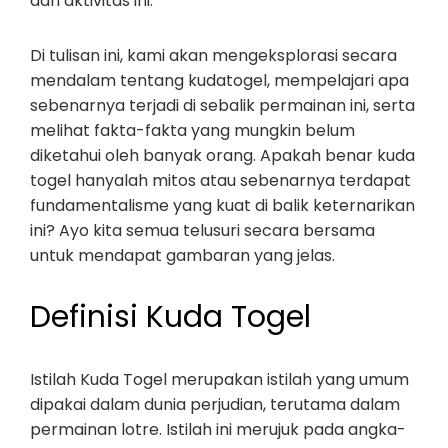
dari aktivitas ini.
Di tulisan ini, kami akan mengeksplorasi secara
mendalam tentang kudatogel, mempelajari apa
sebenarnya terjadi di sebalik permainan ini, serta
melihat fakta-fakta yang mungkin belum
diketahui oleh banyak orang. Apakah benar kuda
togel hanyalah mitos atau sebenarnya terdapat
fundamentalisme yang kuat di balik keternarikan
ini? Ayo kita semua telusuri secara bersama
untuk mendapat gambaran yang jelas.
Definisi Kuda Togel
Istilah Kuda Togel merupakan istilah yang umum
dipakai dalam dunia perjudian, terutama dalam
permainan lotre. Istilah ini merujuk pada angka-