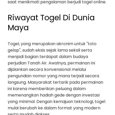
saat menikmati pengalaman berjudi togel online.
Riwayat Togel Di Dunia
Maya
Togel, yang merupakan akronim untuk "toto
gelap", sudah eksis sejak lama sekali serta
menjadi bagian terdapat dalam budaya
perjudian Tanah Air. Awalnya, permainan ini
dijalankan secara konvensional melalui
pengundian nomor yang mana terjadi secara
langsung. Masyarakat tertarik pada permainan
ini karena memberikan peluang dalam
memenangkan hadiah gede dengan investasi
yang minimal. Dengan kemajuan teknologi, togel
mulai berubah ke dalam format yang modern
serta mudah diakses.