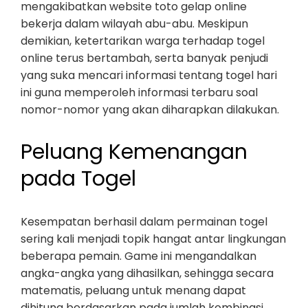
mengakibatkan website toto gelap online
bekerja dalam wilayah abu-abu. Meskipun
demikian, ketertarikan warga terhadap togel
online terus bertambah, serta banyak penjudi
yang suka mencari informasi tentang togel hari
ini guna memperoleh informasi terbaru soal
nomor-nomor yang akan diharapkan dilakukan.
Peluang Kemenangan
pada Togel
Kesempatan berhasil dalam permainan togel
sering kali menjadi topik hangat antar lingkungan
beberapa pemain. Game ini mengandalkan
angka-angka yang dihasilkan, sehingga secara
matematis, peluang untuk menang dapat
dihitung berdasarkan pada jumlah kombinasi