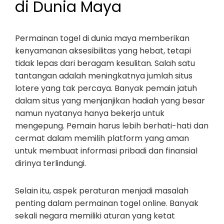
di Dunia Maya
Permainan togel di dunia maya memberikan
kenyamanan aksesibilitas yang hebat, tetapi
tidak lepas dari beragam kesulitan. Salah satu
tantangan adalah meningkatnya jumlah situs
lotere yang tak percaya. Banyak pemain jatuh
dalam situs yang menjanjikan hadiah yang besar
namun nyatanya hanya bekerja untuk
mengepung. Pemain harus lebih berhati-hati dan
cermat dalam memilih platform yang aman
untuk membuat informasi pribadi dan finansial
dirinya terlindungi.
Selain itu, aspek peraturan menjadi masalah
penting dalam permainan togel online. Banyak
sekali negara memiliki aturan yang ketat