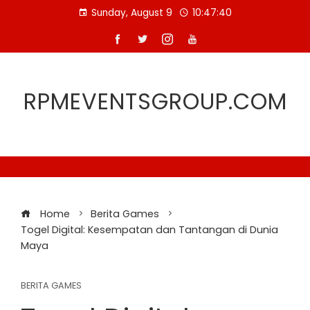
Skip
Sunday, August 9
10:47:40
to
content
RPMEVENTSGROUP.COM
Home
Berita Games
Togel Digital: Kesempatan dan Tantangan di Dunia
Maya
BERITA GAMES