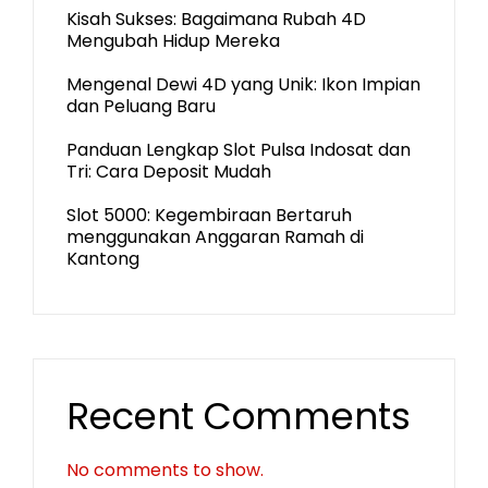
Kisah Sukses: Bagaimana Rubah 4D
Mengubah Hidup Mereka
Mengenal Dewi 4D yang Unik: Ikon Impian
dan Peluang Baru
Panduan Lengkap Slot Pulsa Indosat dan
Tri: Cara Deposit Mudah
Slot 5000: Kegembiraan Bertaruh
menggunakan Anggaran Ramah di
Kantong
Recent Comments
No comments to show.