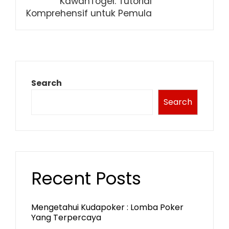
KawanTogel: Tutorial
Komprehensif untuk Pemula
Search
Search
Recent Posts
Mengetahui Kudapoker : Lomba Poker
Yang Terpercaya