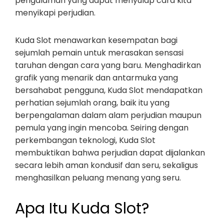
pengalaman yang dapat menyulap cara kita
menyikapi perjudian.
Kuda Slot menawarkan kesempatan bagi
sejumlah pemain untuk merasakan sensasi
taruhan dengan cara yang baru. Menghadirkan
grafik yang menarik dan antarmuka yang
bersahabat pengguna, Kuda Slot mendapatkan
perhatian sejumlah orang, baik itu yang
berpengalaman dalam alam perjudian maupun
pemula yang ingin mencoba. Seiring dengan
perkembangan teknologi, Kuda Slot
membuktikan bahwa perjudian dapat dijalankan
secara lebih aman kondusif dan seru, sekaligus
menghasilkan peluang menang yang seru.
Apa Itu Kuda Slot?