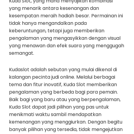
Kuda Slot, yang mana menyajikan kombinasi
yang menarik antara kesenangan dan
kesempatan meraih hadiah besar. Permainan ini
tidak hanya mengandalkan pada
keberuntungan, tetapi juga memberikan
pengalaman yang mengasyikkan dengan visual
yang menawan dan efek suara yang menggugah
semangat.
Kudaslot adalah sebutan yang mulai dikenal di
kalangan pecinta judi online. Melalui berbagai
tema dan fitur inovatif, Kuda Slot memberikan
pengalaman yang berbeda bagi para pemain.
Baik bagi yang baru atau yang berpengalaman,
Kuda Slot dapat jadi pilihan yang pas untuk
menikmati waktu sambil mendapatkan
kemenangan yang menggiurkan. Dengan begitu
banyak pilihan yang tersedia, tidak mengejutkan