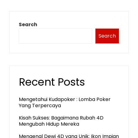
Search
Search
Recent Posts
Mengetahui Kudapoker : Lomba Poker
Yang Terpercaya
Kisah Sukses: Bagaimana Rubah 4D
Mengubah Hidup Mereka
Mengenal Dewi 4D yang Unik: Ikon Impian