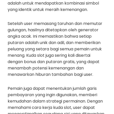
adalah untuk mendapatkan kombinasi simbol
yang identik untuk meraih kemenangan.
Setelah user memasang taruhan dan memutar
gulungan, hasilnya ditetapkan oleh generator
angka acak. Ini memastikan bahwa setiap
putaran adalah unik dan adil, dan memberikan
peluang yang setara bagi semua pemain untuk
menang. Kuda slot juga sering kali disertai
dengan bonus dan putaran gratis, yang dapat
menambah potensi kemenangan dan
menawarkan hiburan tambahan bagi user.
Pemain juga dapat menentukan jumlah garis
pembayaran yang ingin digunakan, memberi
kemudahan dalam strategi permainan. Dengan
memahami cara kerja kuda slot, user dapat
mengoptimalkan segudang ciri yang ditawarkan