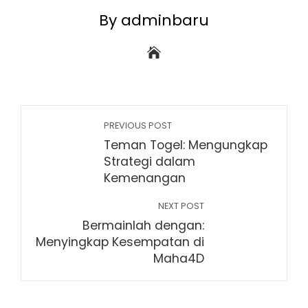
By adminbaru
PREVIOUS POST
Teman Togel: Mengungkap
Strategi dalam
Kemenangan
NEXT POST
Bermainlah dengan:
Menyingkap Kesempatan di
Maha4D