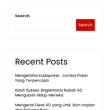
Search
Search
Recent Posts
Mengetahui Kudapoker : Lomba Poker
Yang Terpercaya
Kisah Sukses: Bagaimana Rubah 4D
Mengubah Hidup Mereka
Mengenal Dewi 4D yang Unik: Ikon Impian
dan Peluang Baru