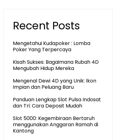
Recent Posts
Mengetahui Kudapoker : Lomba
Poker Yang Terpercaya
Kisah Sukses: Bagaimana Rubah 4D
Mengubah Hidup Mereka
Mengenal Dewi 4D yang Unik: Ikon
Impian dan Peluang Baru
Panduan Lengkap Slot Pulsa Indosat
dan Tri: Cara Deposit Mudah
Slot 5000: Kegembiraan Bertaruh
menggunakan Anggaran Ramah di
Kantong