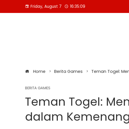
Skip
Friday, August 7
16:35:10
to
content
Home
Berita Games
Teman Togel: Me
BERITA GAMES
Teman Togel: Men
dalam Kemenan