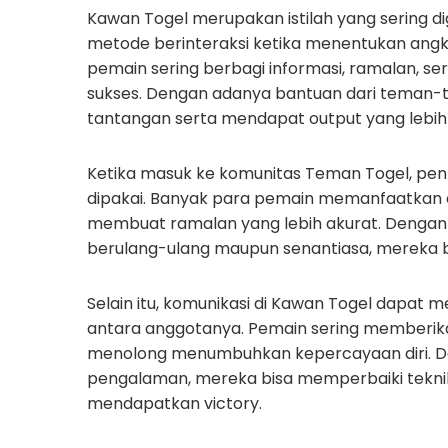
Kawan Togel merupakan istilah yang sering d
metode berinteraksi ketika menentukan angka 
pemain sering berbagi informasi, ramalan,
sukses. Dengan adanya bantuan dari teman-t
tantangan serta mendapat output yang lebih 
Ketika masuk ke komunitas Teman Togel, pent
dipakai. Banyak para pemain memanfaatkan da
membuat ramalan yang lebih akurat. Denga
berulang-ulang maupun senantiasa, mereka bi
Selain itu, komunikasi di Kawan Togel dapa
antara anggotanya. Pemain sering memberika
menolong menumbuhkan kepercayaan diri. Den
pengalaman, mereka bisa memperbaiki tekn
mendapatkan victory.