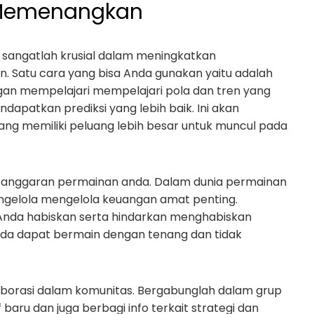
 Memenangkan
ah sangatlah krusial dalam meningkatkan
Satu cara yang bisa Anda gunakan yaitu adalah
gan mempelajari mempelajari pola dan tren yang
dapatkan prediksi yang lebih baik. Ini akan
 memiliki peluang lebih besar untuk muncul pada
ur anggaran permainan anda. Dalam dunia permainan
mengelola mengelola keuangan amat penting.
Anda habiskan serta hindarkan menghabiskan
anda dapat bermain dengan tenang dan tidak
laborasi dalam komunitas. Bergabunglah dalam grup
 baru dan juga berbagi info terkait strategi dan