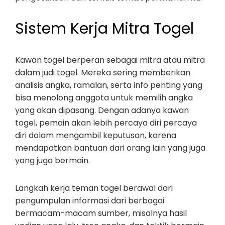
Sistem Kerja Mitra Togel
Kawan togel berperan sebagai mitra atau mitra
dalam judi togel. Mereka sering memberikan
analisis angka, ramalan, serta info penting yang
bisa menolong anggota untuk memilih angka
yang akan dipasang. Dengan adanya kawan
togel, pemain akan lebih percaya diri percaya
diri dalam mengambil keputusan, karena
mendapatkan bantuan dari orang lain yang juga
yang juga bermain.
Langkah kerja teman togel berawal dari
pengumpulan informasi dari berbagai
bermacam-macam sumber, misalnya hasil