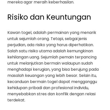
mereka agar meraih keberhasilan.
Risiko dan Keuntungan
Kawan togel, adalah permainan yang menarik
untuk sejumlah orang. Tetapi, sebgai jenis
perjudian, ada risiko yang harus diperhatikan.
Salah satu risiko utama adalah kemungkinan
kehilangan uang. Sejumlah pemain terpancing
untuk melanjutkan bermain walaupun sudah
menghadapi kerugian, yang bisa berujung pada
masalah keuangan yang lebih besar. Selain itu,
kecanduan bermain togel dapat mengganggu
kehidupan pribadi dan profesional individu,
menyebabkan stres dan konflik dengan relasi
terdekat.