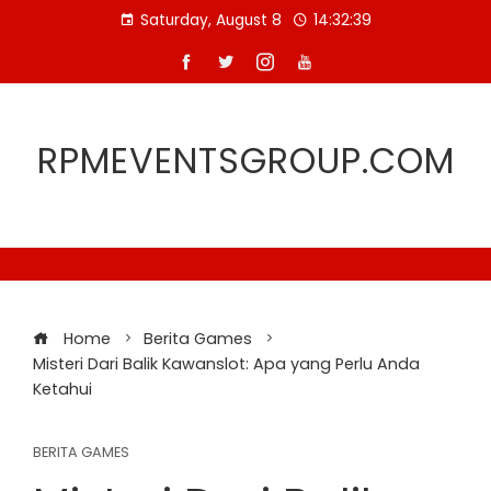
Skip
Saturday, August 8
14:32:40
to
content
RPMEVENTSGROUP.COM
Home
Berita Games
Misteri Dari Balik Kawanslot: Apa yang Perlu Anda
Ketahui
BERITA GAMES