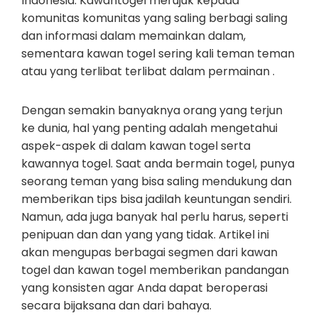
Indonesia. Kawantogel merujuk kepada
komunitas komunitas yang saling berbagi saling
dan informasi dalam memainkan dalam,
sementara kawan togel sering kali teman teman
atau yang terlibat terlibat dalam permainan .
Dengan semakin banyaknya orang yang terjun
ke dunia, hal yang penting adalah mengetahui
aspek-aspek di dalam kawan togel serta
kawannya togel. Saat anda bermain togel, punya
seorang teman yang bisa saling mendukung dan
memberikan tips bisa jadilah keuntungan sendiri.
Namun, ada juga banyak hal perlu harus, seperti
penipuan dan dan yang yang tidak. Artikel ini
akan mengupas berbagai segmen dari kawan
togel dan kawan togel memberikan pandangan
yang konsisten agar Anda dapat beroperasi
secara bijaksana dan dari bahaya.