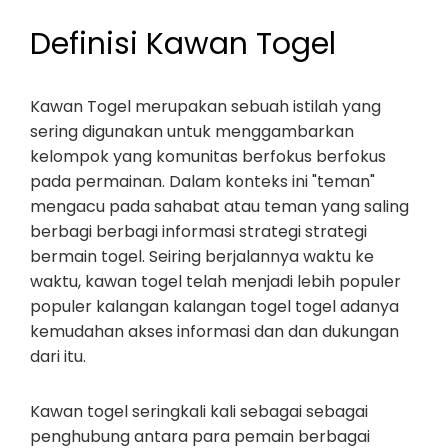
Definisi Kawan Togel
Kawan Togel merupakan sebuah istilah yang
sering digunakan untuk menggambarkan
kelompok yang komunitas berfokus berfokus
pada permainan. Dalam konteks ini "teman"
mengacu pada sahabat atau teman yang saling
berbagi berbagi informasi strategi strategi
bermain togel. Seiring berjalannya waktu ke
waktu, kawan togel telah menjadi lebih populer
populer kalangan kalangan togel togel adanya
kemudahan akses informasi dan dan dukungan
dari itu.
Kawan togel seringkali kali sebagai sebagai
penghubung antara para pemain berbagai