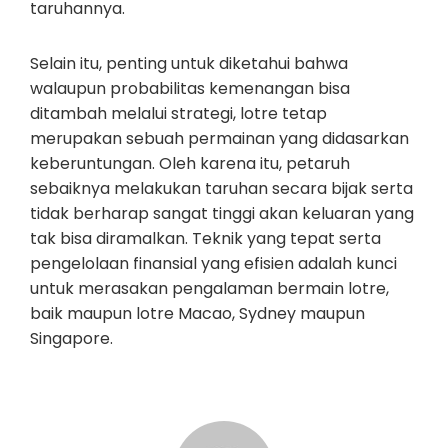
taruhannya.
Selain itu, penting untuk diketahui bahwa
walaupun probabilitas kemenangan bisa
ditambah melalui strategi, lotre tetap
merupakan sebuah permainan yang didasarkan
keberuntungan. Oleh karena itu, petaruh
sebaiknya melakukan taruhan secara bijak serta
tidak berharap sangat tinggi akan keluaran yang
tak bisa diramalkan. Teknik yang tepat serta
pengelolaan finansial yang efisien adalah kunci
untuk merasakan pengalaman bermain lotre,
baik maupun lotre Macao, Sydney maupun
Singapore.