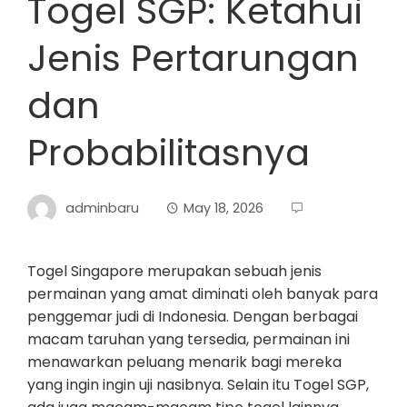
Togel SGP: Ketahui
Jenis Pertarungan
dan
Probabilitasnya
adminbaru
May 18, 2026
Togel Singapore merupakan sebuah jenis
permainan yang amat diminati oleh banyak para
penggemar judi di Indonesia. Dengan berbagai
macam taruhan yang tersedia, permainan ini
menawarkan peluang menarik bagi mereka
yang ingin ingin uji nasibnya. Selain itu Togel SGP,