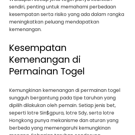
sendiri, penting untuk memahami perbedaan
kesempatan serta risiko yang ada dalam rangka
meningkatkan peluang mendapatkan
kemenangan.
Kesempatan
Kemenangan di
Permainan Togel
Kemungkinan kemenangan di permainan togel
sungguh bergantung pada tipe taruhan yang
dipilih dilakukan oleh pemain. Setiap jenis bet,
seperti lotre Sin$gpura, lotre Sdy, serta lotre
Hongkong punya mekanisme dan aturan yang
berbeda yang memengaruhi kemungkinan