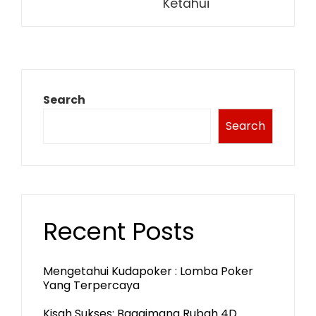
Ketahui
Search
Search
Recent Posts
Mengetahui Kudapoker : Lomba Poker
Yang Terpercaya
Kisah Sukses: Bagaimana Rubah 4D