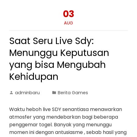
03
AUG
Saat Seru Live Sdy:
Menunggu Keputusan
yang bisa Mengubah
Kehidupan
adminbaru
Berita Games
Waktu heboh live SDY senantiasa menawarkan
atmosfer yang mendebarkan bagi beberapa
penggemar togel. Banyak yang menunggu
momen ini dengan antusiasme , sebab hasil yang