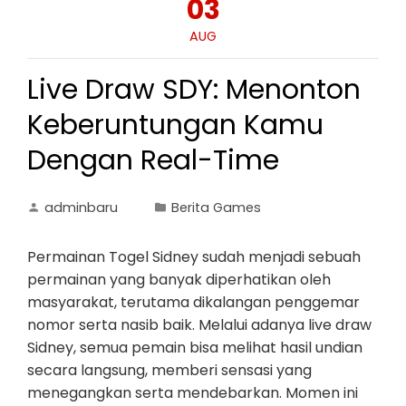
03
AUG
Live Draw SDY: Menonton
Keberuntungan Kamu
Dengan Real-Time
adminbaru
Berita Games
Permainan Togel Sidney sudah menjadi sebuah
permainan yang banyak diperhatikan oleh
masyarakat, terutama dikalangan penggemar
nomor serta nasib baik. Melalui adanya live draw
Sidney, semua pemain bisa melihat hasil undian
secara langsung, memberi sensasi yang
menegangkan serta mendebarkan. Momen ini