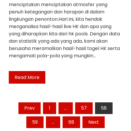
menciptakan menciptakan atmosfer yang
penuh ketegangan dan harapan di dalam
lingkungan penonton.Hari ini, kita hendak
menganalisa hasil-hasil live HK dan apa yang
yang diharapkan kita dari hk pools. Dengan data
dan statistik yang ada yang ada, kami akan
berusaha meramalkan hasil-hasil togel HK serta
mengamati pola-pola yang mungkin…
Read More
Posts
Prev
1
…
57
58
pagination
59
…
68
Next