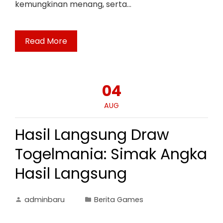
kemungkinan menang, serta…
Read More
04
AUG
Hasil Langsung Draw
Togelmania: Simak Angka
Hasil Langsung
adminbaru
Berita Games