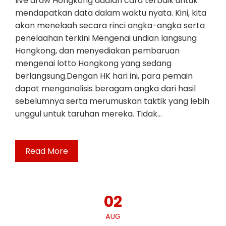
live draw Hongkong adalah cara terbaik untuk
mendapatkan data dalam waktu nyata. Kini, kita
akan menelaah secara rinci angka-angka serta
penelaahan terkini Mengenai undian langsung
Hongkong, dan menyediakan pembaruan
mengenai lotto Hongkong yang sedang
berlangsung.Dengan HK hari ini, para pemain
dapat menganalisis beragam angka dari hasil
sebelumnya serta merumuskan taktik yang lebih
unggul untuk taruhan mereka. Tidak…
Read More
02
AUG