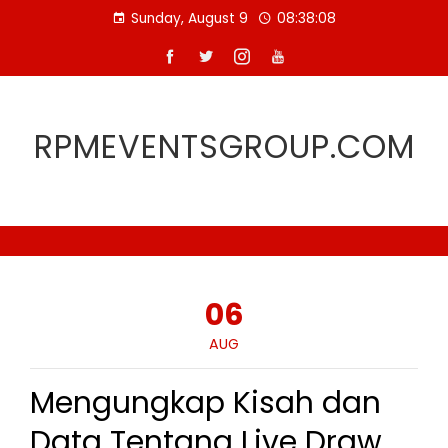
Skip
Sunday, August 9
08:38:09
to
content
RPMEVENTSGROUP.COM
06
AUG
Mengungkap Kisah dan
Data Tentang Live Draw